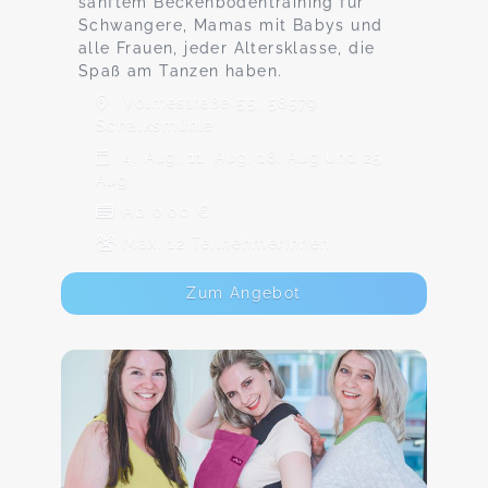
sanftem Beckenbodentraining für
Schwangere, Mamas mit Babys und
alle Frauen, jeder Altersklasse, die
Spaß am Tanzen haben.
Volmestraße 55, 58579
Schalksmühle
4. Aug, 11. Aug, 18. Aug und 25.
Aug
Ab 0,00 €
Max. 12 TeilnehmerInnen
Zum Angebot