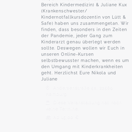
Bereich Kindermedizin) & Juliane Kux
(Krankenschwester/
Kindernotfallkursdozentin von Lütt &
Safe) haben uns zusammengetan. Wir
finden, dass besonders in den Zeiten
der Pandemie, jeder Gang zum
Kinderarzt genau überlegt werden
sollte. Deswegen wollen wir Euch in
unseren Online-Kursen
selbstbewusster machen, wenn es um
den Umgang mit Kinderkrankheiten
geht. Herzlichst Eure Nikola und
Juliane
Andersenstraße 5a, 22589
Hamburg
Diese Veranstaltung hat noch
keine Termine.
Ab 15,00 €