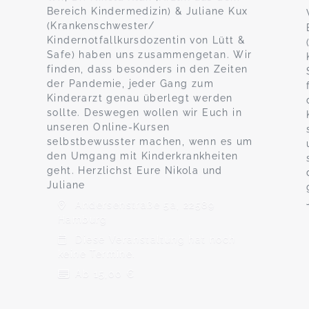
Bereich Kindermedizin) & Juliane Kux
(Krankenschwester/
Kindernotfallkursdozentin von Lütt &
Safe) haben uns zusammengetan. Wir
finden, dass besonders in den Zeiten
der Pandemie, jeder Gang zum
Kinderarzt genau überlegt werden
sollte. Deswegen wollen wir Euch in
unseren Online-Kursen
selbstbewusster machen, wenn es um
den Umgang mit Kinderkrankheiten
geht. Herzlichst Eure Nikola und
Juliane
Andersenstraße 5a, 22589
Hamburg
Diese Veranstaltung hat noch
keine Termine.
Ab 15,00 €