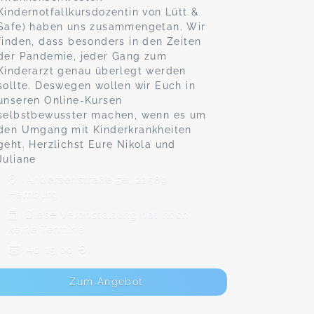
Kindernotfallkursdozentin von Lütt &
Safe) haben uns zusammengetan. Wir
finden, dass besonders in den Zeiten
der Pandemie, jeder Gang zum
Kinderarzt genau überlegt werden
sollte. Deswegen wollen wir Euch in
unseren Online-Kursen
selbstbewusster machen, wenn es um
den Umgang mit Kinderkrankheiten
geht. Herzlichst Eure Nikola und
Juliane
Andersenstraße 5a, 22589
Hamburg
Diese Veranstaltung hat noch
keine Termine.
Ab 15,00 €
Zum Angebot