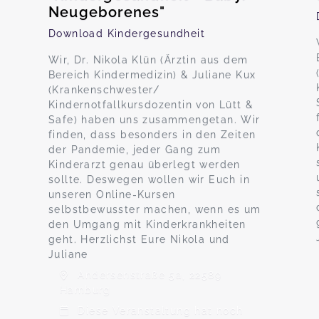
Neugeborenes"
Download Kindergesundheit
Wir, Dr. Nikola Klün (Ärztin aus dem
Bereich Kindermedizin) & Juliane Kux
(Krankenschwester/
Kindernotfallkursdozentin von Lütt &
Safe) haben uns zusammengetan. Wir
finden, dass besonders in den Zeiten
der Pandemie, jeder Gang zum
Kinderarzt genau überlegt werden
sollte. Deswegen wollen wir Euch in
unseren Online-Kursen
selbstbewusster machen, wenn es um
den Umgang mit Kinderkrankheiten
geht. Herzlichst Eure Nikola und
Juliane
Andersenstraße 5a, 22589
Hamburg
Diese Veranstaltung hat noch