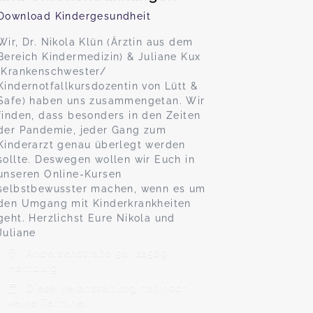
Download Kindergesundheit
Wir, Dr. Nikola Klün (Ärztin aus dem
Bereich Kindermedizin) & Juliane Kux
(Krankenschwester/
Kindernotfallkursdozentin von Lütt &
Safe) haben uns zusammengetan. Wir
finden, dass besonders in den Zeiten
der Pandemie, jeder Gang zum
Kinderarzt genau überlegt werden
sollte. Deswegen wollen wir Euch in
unseren Online-Kursen
selbstbewusster machen, wenn es um
den Umgang mit Kinderkrankheiten
geht. Herzlichst Eure Nikola und
Juliane
Andersenstraße 5a, 22589
Hamburg
Diese Veranstaltung hat noch
keine Termine.