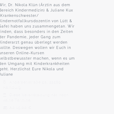
Wir, Dr. Nikola Klün (Ärztin aus dem
Bereich Kindermedizin) & Juliane Kux
(Krankenschwester/
Kindernotfallkursdozentin von Lütt &
Safe) haben uns zusammengetan. Wir
finden, dass besonders in den Zeiten
der Pandemie, jeder Gang zum
Kinderarzt genau überlegt werden
sollte. Deswegen wollen wir Euch in
unseren Online-Kursen
selbstbewusster machen, wenn es um
den Umgang mit Kinderkrankheiten
geht. Herzlichst Eure Nikola und
Juliane
Andersenstraße 5a, 22589
Hamburg
Diese Veranstaltung hat noch
keine Termine.
Ab 15,00 €