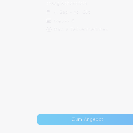
22869 Schenefeld
4. Sep - 30. Okt
105,00 €
Max. 8 TeilnehmerInnen
Zum Angebot