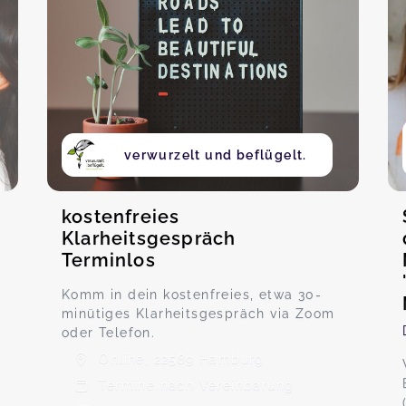
verwurzelt und beflügelt.
kostenfreies
Klarheitsgespräch
Terminlos
Komm in dein kostenfreies, etwa 30-
minütiges Klarheitsgespräch via Zoom
oder Telefon.
Online, 22589 Hamburg
Termine nach Vereinbarung