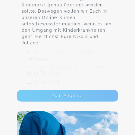
Kinderarzt genau überlegt werden
sollte. Deswegen wollen wir Euch in
unseren Online-Kursen
selbstbewusster machen, wenn es um
den Umgang mit Kinderkrankheiten
geht. Herzlichst Eure Nikola und
Juliane
Andersenstraße 5a, 22589
Hamburg
Diese Veranstaltung hat noch
keine Termine.
Ab 15,00 €
Zum Angebot