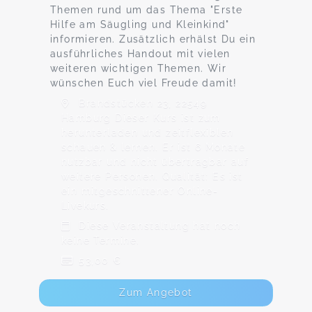
Themen rund um das Thema "Erste
Hilfe am Säugling und Kleinkind"
informieren. Zusätzlich erhälst Du ein
ausführliches Handout mit vielen
weiteren wichtigen Themen. Wir
wünschen Euch viel Freude damit!
Brandstücken 23, 22549
Hamburg Dieser Kurs ist zum
herunterladen und zeitflexiblen
schauen & lernen. Er ist 6 Monate
nutzbar und nicht übertragbar auf
weitere Personen. Qualität: Es ist
ein mitgeschnittener Online-
Livekurs.
Diese Veranstaltung hat noch
keine Termine.
53,00 €
Zum Angebot