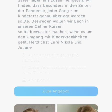
Safe) haben uns zusammengetan. Wir
finden, dass besonders in den Zeiten
der Pandemie, jeder Gang zum
Kinderarzt genau überlegt werden
sollte. Deswegen wollen wir Euch in
unseren Online-Kursen
selbstbewusster machen, wenn es um
den Umgang mit Kinderkrankheiten
geht. Herzlichst Eure Nikola und
Juliane
Andersenstraße 5a, 22589
Hamburg
Diese Veranstaltung hat noch
keine Termine.
Ab 15,00 €
Zum Angebot