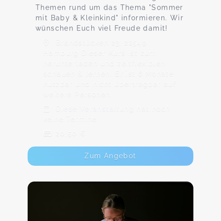
Themen rund um das Thema "Sommer
mit Baby & Kleinkind" informieren. Wir
wünschen Euch viel Freude damit!
Brandstücken 23, 22549
Hamburg Dieser Kurs ist zum
herunterladen und zeitflexiblen
schauen & lernen. Er ist 6 Monate
nutzbar und nicht übertragbar auf
weitere Personen.
Diese Veranstaltung hat noch
keine Termine.
20,50 €
Zum Angebot