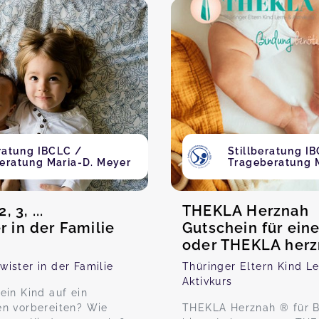
eratung IBCLC /
Stillberatung I
eratung Maria-D. Meyer
Trageberatung 
, 3, ...
THEKLA Herznah
 in der Familie
Gutschein für ei
oder THEKLA herz
chwister in der Familie
Thüringer Eltern Kind L
Aktivkurs
ein Kind auf ein
n vorbereiten? Wie
THEKLA Herznah ® für 