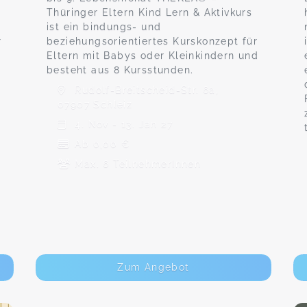
Thüringer Eltern Kind Lern & Aktivkurs
ist ein bindungs- und
r
beziehungsorientiertes Kurskonzept für
Eltern mit Babys oder Kleinkindern und
besteht aus 8 Kursstunden.
Rudolf-Breitscheid-Str. 6a,
n
07907 Schleiz
4. Nov - 13. Jan 27
Ab 0,00 €
Max. 6 TeilnehmerInnen
Zum Angebot