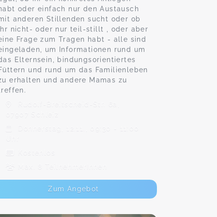
habt oder einfach nur den Austausch
mit anderen Stillenden sucht oder ob
ihr nicht- oder nur teil-stillt , oder aber
eine Frage zum Tragen habt - alle sind
eingeladen, um Informationen rund um
das Elternsein, bindungsorientiertes
Füttern und rund um das Familienleben
zu erhalten und andere Mamas zu
treffen.
Rudolf-Breitscheid-Str. 6a,
07907 Schleiz
Donnerstag, 12.11., 09:30 - 11:00
Uhr
Kostenlos
Max. 8 TeilnehmerInnen
Zum Angebot