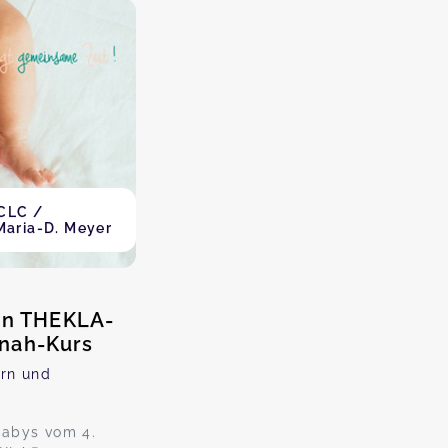
BCLC /
Maria-D. Meyer
nen THEKLA-
nah-Kurs
ern und
Babys vom 4.