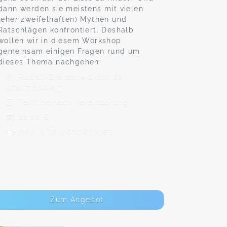
dann werden sie meistens mit vielen
(eher zweifelhaften) Mythen und
Ratschlägen konfrontiert. Deshalb
wollen wir in diesem Workshop
gemeinsam einigen Fragen rund um
dieses Thema nachgehen:
Rudolf-Breitscheid-Str. 6a,
07907 Schleiz
Termine nach Vereinbarung
22,00 €
Max. 0 TeilnehmerInnen
Zum Angebot