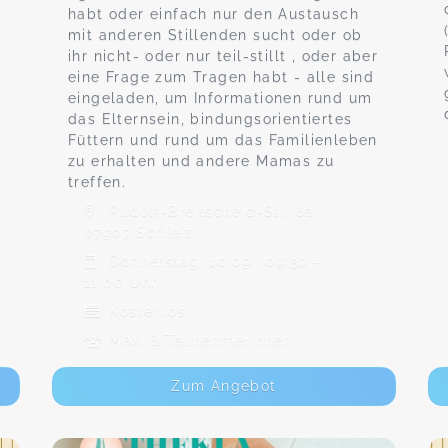
habt oder einfach nur den Austausch
mit anderen Stillenden sucht oder ob
r
ihr nicht- oder nur teil-stillt , oder aber
d
eine Frage zum Tragen habt - alle sind
eingeladen, um Informationen rund um
das Elternsein, bindungsorientiertes
Füttern und rund um das Familienleben
zu erhalten und andere Mamas zu
treffen.
Rudolf-Breitscheid-Str. 6a,
07907 Schleiz
Donnerstag, 10.09., 09:30 -
11:00 Uhr
Kostenlos
Max. 8 TeilnehmerInnen
Zum Angebot