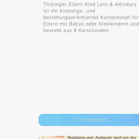
Thüringer Eltern Kind Lern & Aktivkurs
ist ein bindungs- und
beziehungsorientiertes Kurskonzept fü
Eltern mit Babys oder Kleinkindern un
besteht aus 8 Kursstunden.
Rudolf-Breitscheid-Str. 6a,
07907 Schleiz
3. Aug - 7. Okt
Ab 0,00 €
Max. 8 TeilnehmerInnen
Zum Angebot