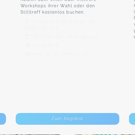
Workshops ihrer Wahl oder den
Stilltreff kostenlos buchen.
r
Rudolf-Breitscheid-Str. 6a,
07907 Schleiz
Termine nach Vereinbarung
n
Ab 10,00 €
Max. 20 TeilnehmerInnen
Zum Angebot