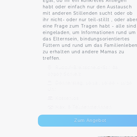
Egal, ob ihr ein konkretes Anliegen
habt oder einfach nur den Austausch
mit anderen Stillenden sucht oder ob
ihr nicht- oder nur teil-stillt , oder abe
eine Frage zum Tragen habt - alle sind
eingeladen, um Informationen rund um
das Elternsein, bindungsorientiertes
Füttern und rund um das Familienlebe
zu erhalten und andere Mamas zu
treffen.
Rudolf-Breitscheid-Str. 6a,
07907 Schleiz
Donnerstag, 10.12., 10:00 - 11:30
Uhr
Kostenlos
Max. 8 TeilnehmerInnen
Zum Angebot