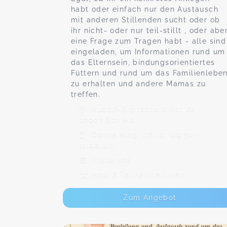
habt oder einfach nur den Austausch
mit anderen Stillenden sucht oder ob
ihr nicht- oder nur teil-stillt , oder abe
eine Frage zum Tragen habt - alle sind
eingeladen, um Informationen rund um
das Elternsein, bindungsorientiertes
Füttern und rund um das Familienlebe
zu erhalten und andere Mamas zu
treffen.
Rudolf-Breitscheid-Str. 6a,
07907 Schleiz
Donnerstag, 08.10., 09:30 -
11:00 Uhr
Kostenlos
Max. 8 TeilnehmerInnen
Zum Angebot