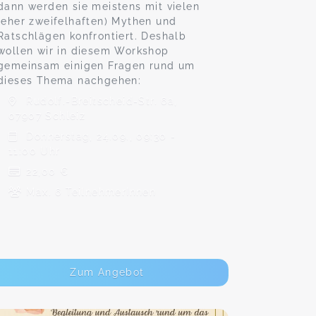
dann werden sie meistens mit vielen
(eher zweifelhaften) Mythen und
Ratschlägen konfrontiert. Deshalb
wollen wir in diesem Workshop
gemeinsam einigen Fragen rund um
dieses Thema nachgehen:
Rudolf.-Breitscheid-Str. 6a,
07907 Schleiz
Donnerstag, 24.09., 09:30 -
11:00 Uhr
22,00 €
Max. 6 TeilnehmerInnen
Zum Angebot