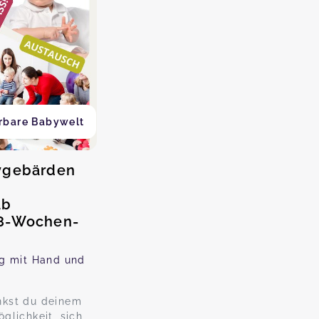
rbare Babywelt
ygebärden
ab
 8-Wochen-
ng mit Hand und
nkst du deinem
glichkeit, sich