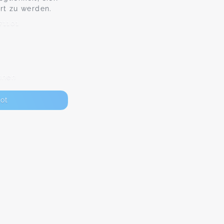
rt zu werden.
71101
nnen
ot