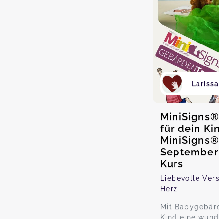
Lariss
MiniSigns®
für dein Ki
MiniSigns®
September 
Kurs
Liebevolle Ver
Herz
Mit Babygebär
Kind eine wund