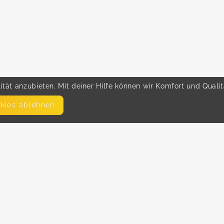
tät anzubieten. Mit deiner Hilfe können wir Komfort und Quali
okies ablehnen
SEITEN
WEITERFÜHRENDE LINKS