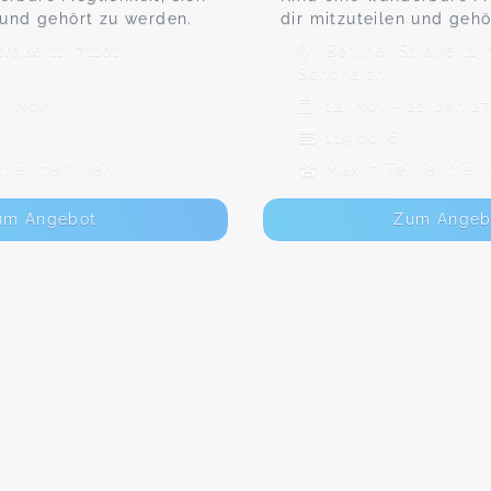
 und gehört zu werden.
dir mitzuteilen und gehö
traße 11, 71101
Berliner Straße 11, 
Schönaich
5. Nov
12. Nov - 21. Jan 27
119,00 €
ilnehmerInnen
Max. 7 TeilnehmerI
um Angebot
Zum Angeb