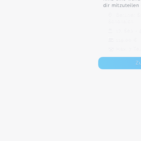
dir mitzuteilen
Berliner S
Schönaich
17. Sep - 
119,00 €
Max. 7 Te
Z