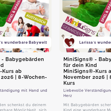
a´s wunderbare Babywelt
Larissa´s wunde
 - Babygebärden
MiniSigns® - Bab
nd
für dein Kind
-Kurs ab
MiniSigns®-Kurs 
2026 | 8-Wochen-
November 2026 |
Kurs
ständigung mit Hand und
Liebevolle Verständigu
Herz
den schenkst du deinem
Mit Babygebärden sche
erbare Möglichkeit, sich
Kind eine wunderbare Mö