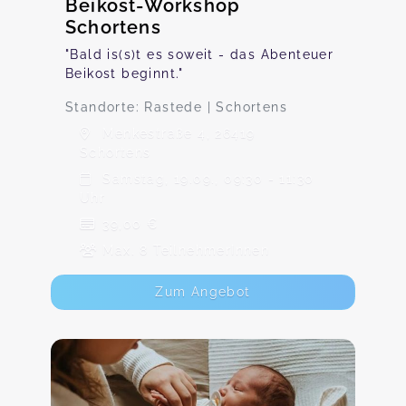
Beikost-Workshop
Schortens
"Bald is(s)t es soweit - das Abenteuer
Beikost beginnt."
Standorte: Rastede | Schortens
Menkestraße 4, 26419
Schortens
Samstag, 19.09., 09:30 - 11:30
Uhr
39,00 €
Max. 8 TeilnehmerInnen
Zum Angebot