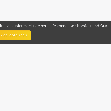
tät anzubieten. Mit deiner Hilfe können wir Komfort und Quali
okies ablehnen
SEITEN
WEITERFÜHRENDE LINKS
FAQ
Hilfe