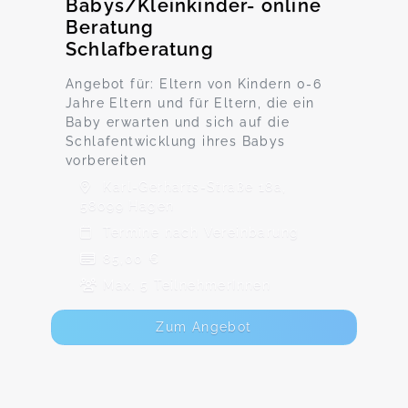
Babys/Kleinkinder- online
Beratung
Schlafberatung
Angebot für: Eltern von Kindern 0-6
Jahre Eltern und für Eltern, die ein
Baby erwarten und sich auf die
Schlafentwicklung ihres Babys
vorbereiten
Karl-Gerharts-Straße 18a,
58099 Hagen
Termine nach Vereinbarung
85,00 €
Max. 5 TeilnehmerInnen
Zum Angebot