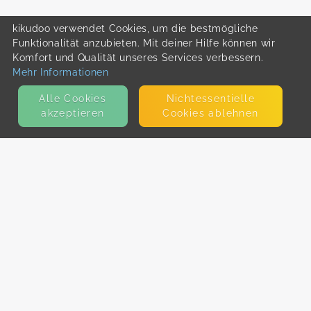
kikudoo verwendet Cookies, um die bestmögliche
Funktionalität anzubieten. Mit deiner Hilfe können wir
Komfort und Qualität unseres Services verbessern.
Mehr Informationen
Alle Cookies
Nicht­essentielle
akzeptieren
Cookies ablehnen
KONTAKT
E-Mail
Presse
Facebook
Instagram