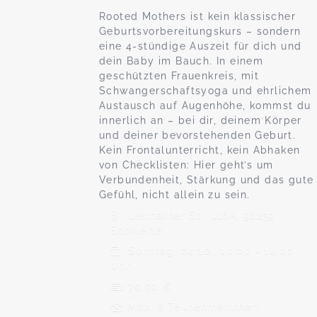
Rooted Mothers ist kein klassischer
Geburtsvorbereitungskurs – sondern
eine 4-stündige Auszeit für dich und
dein Baby im Bauch. In einem
geschützten Frauenkreis, mit
Schwangerschaftsyoga und ehrlichem
Austausch auf Augenhöhe, kommst du
innerlich an – bei dir, deinem Körper
und deiner bevorstehenden Geburt.
Kein Frontalunterricht, kein Abhaken
von Checklisten: Hier geht’s um
Verbundenheit, Stärkung und das gute
Gefühl, nicht allein zu sein.
Letmather Str. 116A, 58239
Schwerte
Sonntag, 04.10., 10:00 - 14:00
Uhr
79,00 €
Max. 6 TeilnehmerInnen