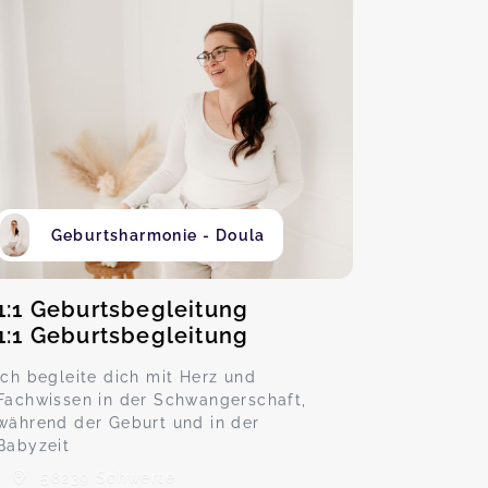
Geburtsharmonie - Doula
1:1 Geburtsbegleitung
1:1 Geburtsbegleitung
Ich begleite dich mit Herz und
Fachwissen in der Schwangerschaft,
während der Geburt und in der
Babyzeit
58239 Schwerte