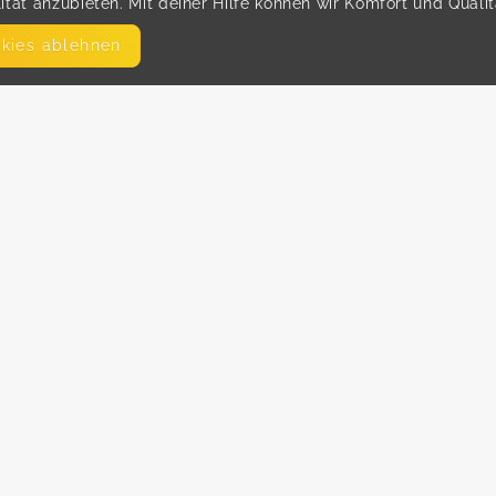
tät anzubieten. Mit deiner Hilfe können wir Komfort und Quali
okies ablehnen
SEITEN
WEITERFÜHRENDE LINKS
FAQ
Hilfe
Blog
Impressum
AGB
Datenschutz