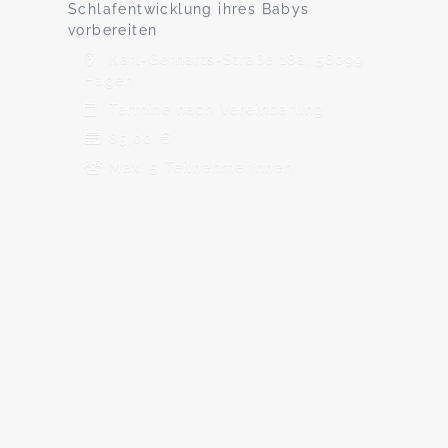
Schlafentwicklung ihres Babys
vorbereiten
Karl-Gerharts-Straße 18a, 58099
Hagen
Termine nach Vereinbarung
85,00 €
Max. 5 TeilnehmerInnen