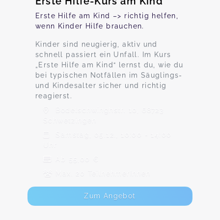
Erste Hilfe-Kurs am Kind
Erste Hilfe am Kind –> richtig helfen,
wenn Kinder Hilfe brauchen.
Kinder sind neugierig, aktiv und
schnell passiert ein Unfall. Im Kurs
„Erste Hilfe am Kind“ lernst du, wie du
bei typischen Notfällen im Säuglings-
und Kindesalter sicher und richtig
reagierst.
Bodelschwinghstr. 10, 68723
Schwetzingen
Samstag, 05.12., 10:00 - 14:00
Uhr
Ab 55,00 €
Max. 20 TeilnehmerInnen
Zum Angebot