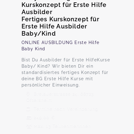
Kurskonzept für Erste Hilfe
Ausbilder
Fertiges Kurskonzept für
Erste Hilfe Ausbilder
Baby/Kind
ONLINE AUSBILDUNG Erste Hilfe
Baby Kind
Bist Du Ausbilder für Erste HilfeKurse
Baby/ Kind? Wir bieten Dir ein
standardisiertes fertiges Konzept für
deine BG Erste Hilfe Kurse mit
persönlicher Einweisung.
Brelauerstrasse 24, 68723
Oftersheim
Termine nach Vereinbarung
249,00 €
Max. 13 TeilnehmerInnen