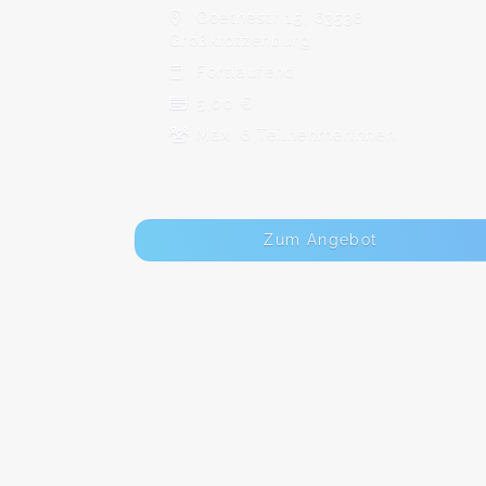
Goethestr 15, 63538
Großkrotzenburg
Fortlaufend
5,00 €
Max. 6 TeilnehmerInnen
Zum Angebot