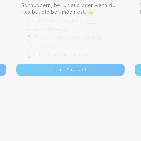
Schnuppern, bei Urlaub oder wenn du
flexibel bleiben möchtest. 💫
Danziger Straße 26, 63538
Großkrotzenburg
Termine nach Vereinbarung
16,50 €
Max. 7 TeilnehmerInnen
Zum Angebot