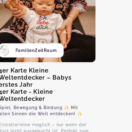
FamilienZeitRaum
4er Karte Kleine
Weltentdecker – Babys
erstes Jahr
4er Karte - Kleine
Weltentdecker
Spiel, Bewegung & Bindung ✨ Mit
allen Sinnen die Welt entdecken! ✨
Einzeltermine möglich – nur wenn der
Kurs nicht ausgebucht ist. Perfekt zum