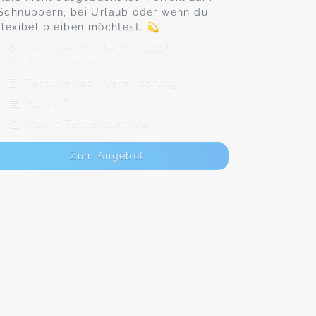
Schnuppern, bei Urlaub oder wenn du
flexibel bleiben möchtest. 💫
Danziger Straße 26, 63538
Großkrotzenburg
Termine nach Vereinbarung
64,00 €
Max. 7 TeilnehmerInnen
Zum Angebot