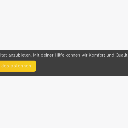
tät anzubieten. Mit deiner Hilfe können wir Komfort und Quali
okies ablehnen
SEITEN
WEITERFÜHRENDE LINKS