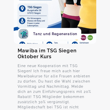
Tanz und Regeneration
Mawiba im TSG Siegen
Oktober Kurs
Eine neue Kooperation mit TSG
Siegen! Ich freue mich auch hier
Mawibakurse für alle Frauen anbieten
zu dürfen. Du hast die Wahl zwischen
Vormittag und Nachmittag. Melde
dich an zum Einführungspreis mit 20%
Rabatt! TSG Mitglieder bekommen
zusätzlich 30% vergünstigt.
Mitgliedschaft bei TSG ist nicht