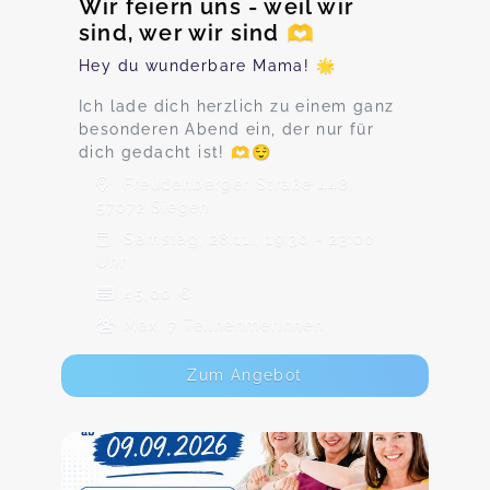
Wir feiern uns - weil wir
sind, wer wir sind 🫶
Hey du wunderbare Mama! 🌟
Ich lade dich herzlich zu einem ganz
besonderen Abend ein, der nur für
dich gedacht ist! 🫶😌
Freudenberger Straße 448,
57072 Siegen
Samstag, 28.11., 19:30 - 23:00
Uhr
45,00 €
Max. 7 TeilnehmerInnen
Zum Angebot