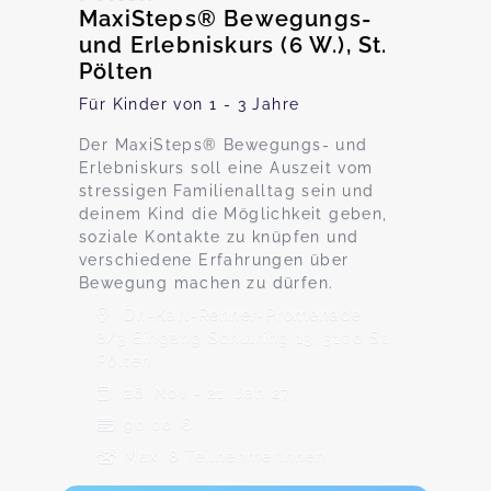
MaxiSteps® Bewegungs-
und Erlebniskurs (6 W.), St.
Pölten
Für Kinder von 1 - 3 Jahre
Der MaxiSteps® Bewegungs- und
Erlebniskurs soll eine Auszeit vom
stressigen Familienalltag sein und
deinem Kind die Möglichkeit geben,
soziale Kontakte zu knüpfen und
verschiedene Erfahrungen über
Bewegung machen zu dürfen.
Dr.-Karl-Renner-Promenade
8/3 Eingang Schulring 13, 3100 St.
Pölten
26. Nov - 21. Jan 27
90,00 €
Max. 8 TeilnehmerInnen