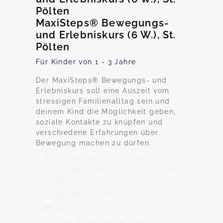
Pölten
MaxiSteps® Bewegungs-
und Erlebniskurs (6 W.), St.
Pölten
Für Kinder von 1 - 3 Jahre
Der MaxiSteps® Bewegungs- und
Erlebniskurs soll eine Auszeit vom
stressigen Familienalltag sein und
deinem Kind die Möglichkeit geben,
soziale Kontakte zu knüpfen und
verschiedene Erfahrungen über
Bewegung machen zu dürfen.
Dr.-Karl-Renner-Promenade
8/3 Eingang Schulring 13, 3100 St.
Pölten
24. Sep - 5. Nov
90,00 €
Max. 8 TeilnehmerInnen