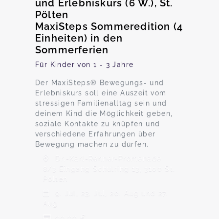
und Erlebniskurs (6 W.), St.
Pölten
MaxiSteps Sommeredition (4
Einheiten) in den
Sommerferien
Für Kinder von 1 - 3 Jahre
Der MaxiSteps® Bewegungs- und
Erlebniskurs soll eine Auszeit vom
stressigen Familienalltag sein und
deinem Kind die Möglichkeit geben,
soziale Kontakte zu knüpfen und
verschiedene Erfahrungen über
Bewegung machen zu dürfen.
Dr.-Karl-Renner-Promenade
8/3 Eingang Schulring 13, 3100 St.
Pölten
9. Jul, 23. Jul, 20. Aug und 27.
Aug
90,00 €