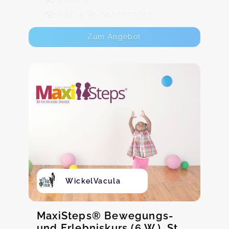
Max. 9 TeilnehmerInnen
Zum Angebot
WickelVacula
MaxiSteps® Bewegungs-
und Erlebniskurs (6 W.), St.