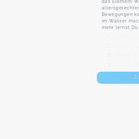
das Element W
altersgerechte
Bewegungen ka
im Wasser mach
mehr lernst Du
Jahnstraß
5. Okt - 2
160,00 €
Max. 11 T
Z