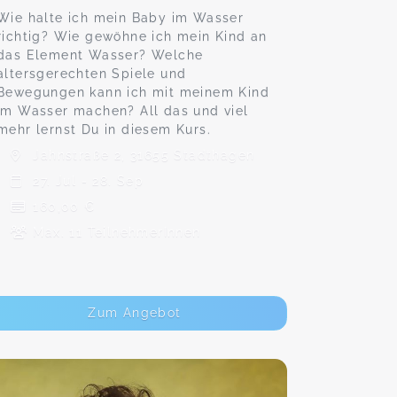
Wie halte ich mein Baby im Wasser
richtig? Wie gewöhne ich mein Kind an
das Element Wasser? Welche
altersgerechten Spiele und
Bewegungen kann ich mit meinem Kind
im Wasser machen? All das und viel
mehr lernst Du in diesem Kurs.
Jahnstraße 2, 31655 Stadthagen
27. Jul - 28. Sep
160,00 €
Max. 11 TeilnehmerInnen
Zum Angebot