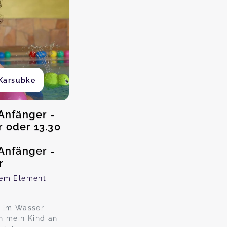
Karsubke
nfänger -
r oder 13.30
nfänger -
r
dem Element
y im Wasser
h mein Kind an