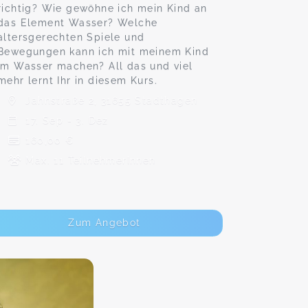
richtig? Wie gewöhne ich mein Kind an
das Element Wasser? Welche
altersgerechten Spiele und
Bewegungen kann ich mit meinem Kind
im Wasser machen? All das und viel
mehr lernt Ihr in diesem Kurs.
Jahnstraße 2, 31655 Stadthagen
17. Sep - 3. Dez
160,00 €
Max. 11 TeilnehmerInnen
Zum Angebot