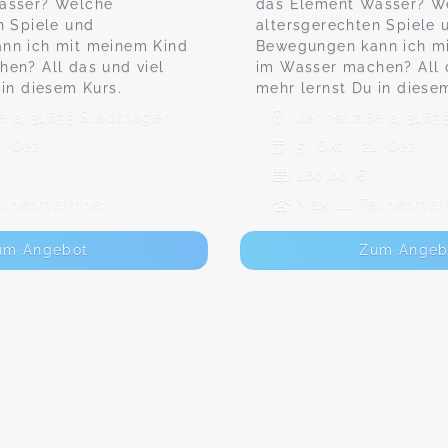
asser? Welche
das Element Wasser? W
n Spiele und
altersgerechten Spiele 
nn ich mit meinem Kind
Bewegungen kann ich m
en? All das und viel
im Wasser machen? All 
 in diesem Kurs.
mehr lernst Du in diese
e 2, 31655 Stadthagen
Jahnstraße 2, 3165
1. Dez
5. Okt - 21. Dez
160,00 €
eilnehmerInnen
Max. 11 Teilnehmer
um Angebot
Zum Angeb