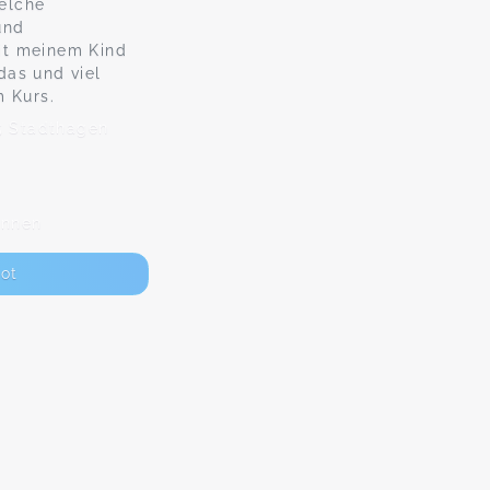
elche
und
it meinem Kind
das und viel
m Kurs.
5 Stadthagen
Innen
ot