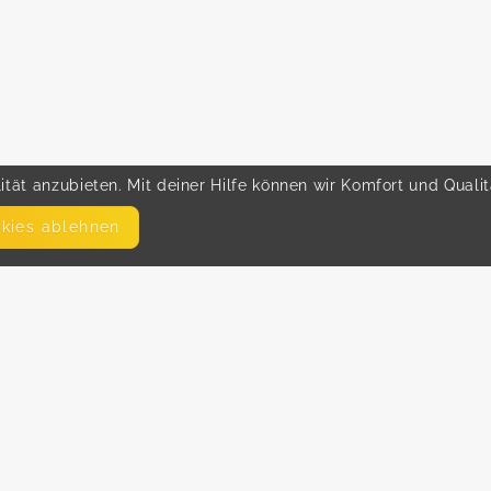
tät anzubieten. Mit deiner Hilfe können wir Komfort und Quali
okies ablehnen
SEITEN
WEITERFÜHRENDE LINKS