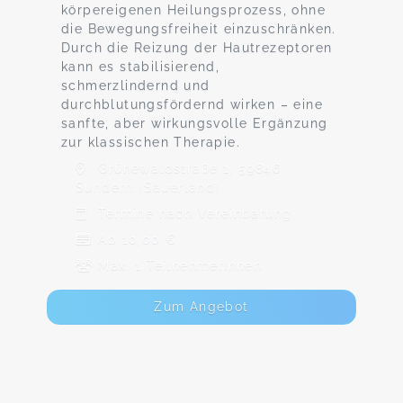
körpereigenen Heilungsprozess, ohne
die Bewegungsfreiheit einzuschränken.
Durch die Reizung der Hautrezeptoren
kann es stabilisierend,
schmerzlindernd und
durchblutungsfördernd wirken – eine
sanfte, aber wirkungsvolle Ergänzung
zur klassischen Therapie.
Grünewaldstraße 1, 59846
Sundern (Sauerland)
Termine nach Vereinbarung
Ab 10,00 €
Max. 1 TeilnehmerInnen
Zum Angebot