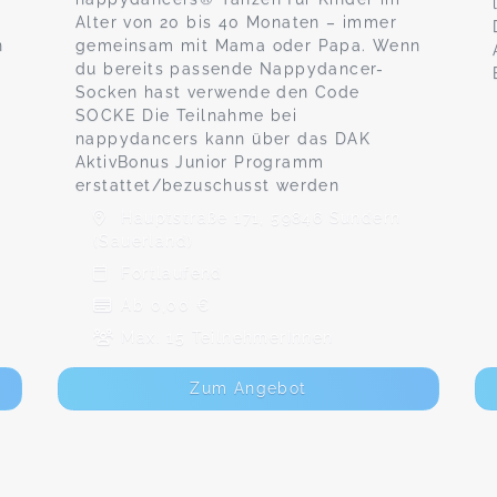
Alter von 20 bis 40 Monaten – immer
n
gemeinsam mit Mama oder Papa. Wenn
du bereits passende Nappydancer-
Socken hast verwende den Code
SOCKE Die Teilnahme bei
nappydancers kann über das DAK
AktivBonus Junior Programm
erstattet/bezuschusst werden
Hauptstraße 171, 59846 Sundern
(Sauerland)
Fortlaufend
Ab 0,00 €
Max. 15 TeilnehmerInnen
Zum Angebot