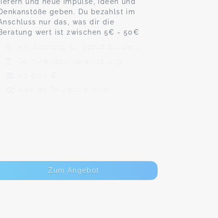
liefern und neue Impulse, Ideen und
Denkanstöße geben. Du bezahlst im
Anschluss nur das, was dir die
Beratung wert ist zwischen 5€ - 50€
Am Südhang 34, 59846 Sundern
Termine nach Vereinbarung
Ab 5,00 €
Max. 36 TeilnehmerInnen
Zum Angebot