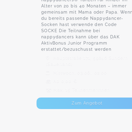
Alter von 20 bis 40 Monaten – immer
gemeinsam mit Mama oder Papa. Wen
du bereits passende Nappydancer-
Socken hast verwende den Code
SOCKE Die Teilnahme bei
nappydancers kann über das DAK
AktivBonus Junior Programm
erstattet/bezuschusst werden
Hauptstraße 171, 59846 Sundern
(Sauerland)
Mittwoch, 03.06., 02:00
Ab 0,00 €
Max. 15 TeilnehmerInnen
Zum Angebot