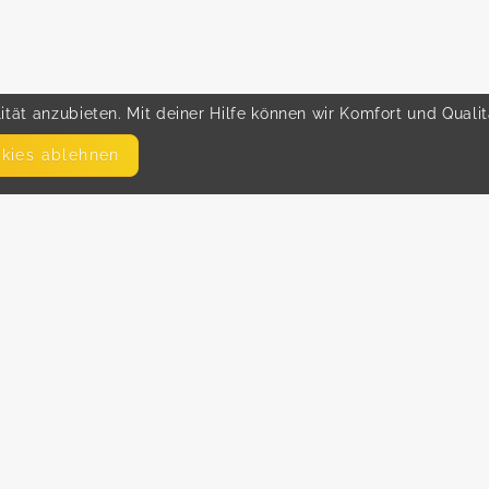
tät anzubieten. Mit deiner Hilfe können wir Komfort und Quali
okies ablehnen
SEITEN
WEITERFÜHRENDE LINKS
FAQ
Hilfe