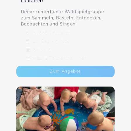
Laufalter!
Deine kunterbunte Waldspielgruppe
zum Sammeln, Basteln, Entdecken,
Beobachten und Singen!
04808 Thallwitz
10. Sep - 5. Nov
64,00 €
Max. 8 TeilnehmerInnen
Zum Angebot