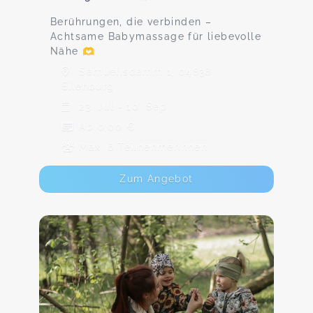
Berührungen, die verbinden –
Achtsame Babymassage für liebevolle
Nähe 🫶
Samuelisdamm 1, 04838
Eilenburg
23. Jul - 10. Sep
Ab 0,00 €
Max. 6 TeilnehmerInnen
Zum Angebot