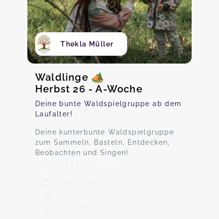
Thekla Müller
Waldlinge 🏕️
Herbst 26 - A-Woche
Deine bunte Waldspielgruppe ab dem
Laufalter!
Deine kunterbunte Waldspielgruppe
zum Sammeln, Basteln, Entdecken,
Beobachten und Singen!
04808 Thallwitz
3. Sep - 29. Okt
64,00 €
Max. 8 TeilnehmerInnen