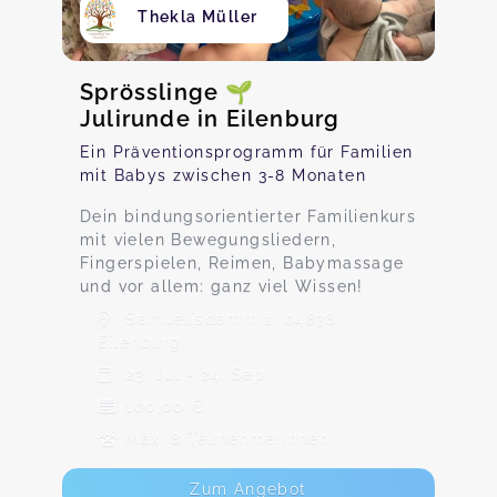
Thekla Müller
Sprösslinge 🌱
Julirunde in Eilenburg
Ein Präventionsprogramm für Familien
mit Babys zwischen 3-8 Monaten
Dein bindungsorientierter Familienkurs
mit vielen Bewegungsliedern,
Fingerspielen, Reimen, Babymassage
und vor allem: ganz viel Wissen!
Samuelisdamm 1, 04838
Eilenburg
23. Jul - 24. Sep
100,00 €
Max. 8 TeilnehmerInnen
Zum Angebot