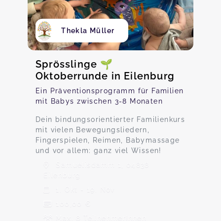
Thekla Müller
Sprösslinge 🌱
Oktoberrunde in Eilenburg
Ein Präventionsprogramm für Familien
mit Babys zwischen 3-8 Monaten
Dein bindungsorientierter Familienkurs
mit vielen Bewegungsliedern,
Fingerspielen, Reimen, Babymassage
und vor allem: ganz viel Wissen!
Samuelisdamm 1, 04838
Eilenburg
1. Okt - 19. Nov
100,00 €
Max. 8 TeilnehmerInnen