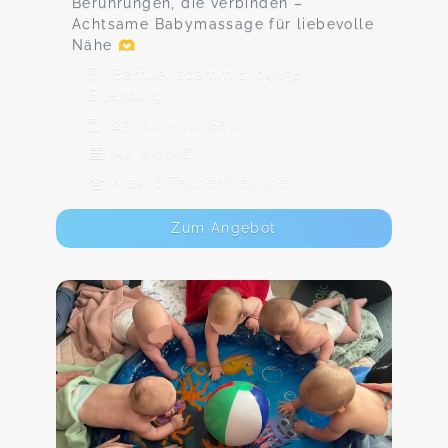
Berührungen, die verbinden –
Achtsame Babymassage für liebevolle
Nähe 🫶
Samuelisdamm 1, 04838
Eilenburg
23. Jul - 10. Sep
Ab 0,00 €
Max. 6 TeilnehmerInnen
Zum Angebot