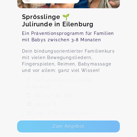
Sprösslinge 🌱
Julirunde in Eilenburg
Ein Präventionsprogramm für Familien
mit Babys zwischen 3-8 Monaten
Dein bindungsorientierter Familienkurs
mit vielen Bewegungsliedern,
Fingerspielen, Reimen, Babymassage
und vor allem: ganz viel Wissen!
Samuelisdamm 1, 04838
Eilenburg
23. Jul - 24. Sep
100,00 €
Max. 8 TeilnehmerInnen
Zum Angebot