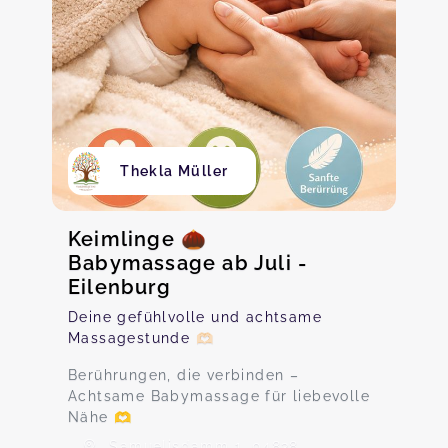
Thekla Müller
Keimlinge 🌰
Babymassage ab Juli -
Eilenburg
Deine gefühlvolle und achtsame
Massagestunde 🫶🏻
Berührungen, die verbinden –
Achtsame Babymassage für liebevolle
Nähe 🫶
Samuelisdamm 1, 04838