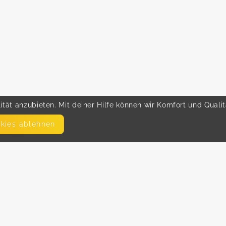
tät anzubieten. Mit deiner Hilfe können wir Komfort und Quali
okies ablehnen
SEITEN