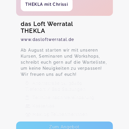
THEKLA mit Chrissi
das Loft Werratal
THEKLA
www.dasloftwerratal.de
Ab August starten wir mit unseren
Kursen, Seminaren und Workshops,
schreibt euch gern auf die Warteliste,
um keine Neuigkeiten zu verpassen!
Wir freuen uns auf euch!
Ahornstraße 14, 36469
Tiefenort / Bad Salzungen
Termine nach Vereinbarung
Kostenlos
Max. 15 TeilnehmerInnen
Zum Angebot