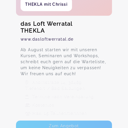
THEKLA mit Chrissi
das Loft Werratal
THEKLA
www.dasloftwerratal.de
Ab August starten wir mit unseren
Kursen, Seminaren und Workshops,
schreibt euch gern auf die Warteliste,
um keine Neuigkeiten zu verpassen!
Wir freuen uns auf euch!
Ahornstraße 14, 36469
Tiefenort / Bad Salzungen
Termine nach Vereinbarung
Kostenlos
Max. 15 TeilnehmerInnen
Zum Angebot