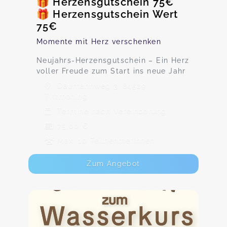
🎁 Herzensgutschein 75€
🎁 Herzensgutschein Wert
75€
Momente mit Herz verschenken
Neujahrs-Herzensgutschein – Ein Herz
voller Freude zum Start ins neue Jahr
Daumannweg 3, 84529
Tittmoning
Termine nach Vereinbarung
75,00 €
Max. 10 TeilnehmerInnen
Zum Angebot