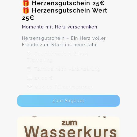
🎁 Herzensgutschein 25€
🎁 Herzensgutschein Wert
25€
Momente mit Herz verschenken
Herzensgutschein – Ein Herz voller
Freude zum Start ins neue Jahr
Daumannweg 3, 84529
Tittmoning
Termine nach Vereinbarung
25,00 €
Max. 10 TeilnehmerInnen
Zum Angebot