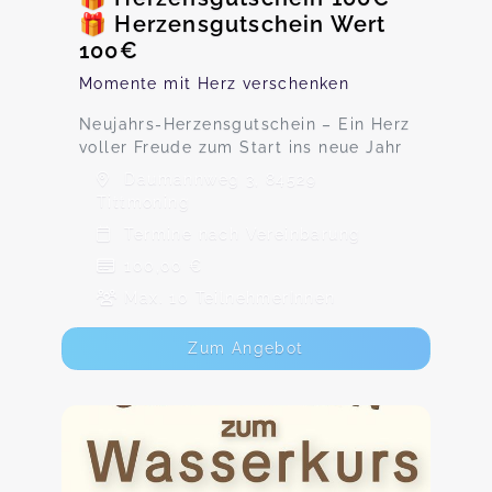
🎁 Herzensgutschein Wert
100€
Momente mit Herz verschenken
Neujahrs-Herzensgutschein – Ein Herz
voller Freude zum Start ins neue Jahr
Daumannweg 3, 84529
Tittmoning
Termine nach Vereinbarung
100,00 €
Max. 10 TeilnehmerInnen
Zum Angebot