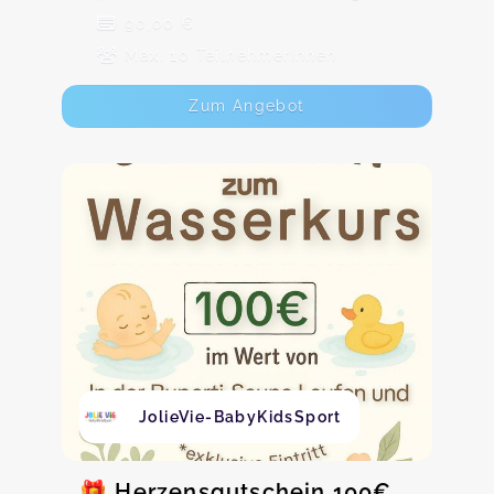
90,00 €
Max. 10 TeilnehmerInnen
Zum Angebot
JolieVie-BabyKidsSport
🎁 Herzensgutschein 100€