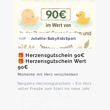
JolieVie-BabyKidsSport
🎁 Herzensgutschein 90€
🎁 Herzensgutschein Wert
90€
Momente mit Herz verschenken
Neujahrs-Herzensgutschein – Ein Herz
voller Freude zum Start ins neue Jahr
Daumannweg 3, 84529
Tittmoning
Termine nach Vereinbarung