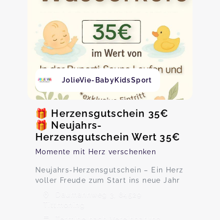
JolieVie-BabyKidsSport
🎁 Herzensgutschein 35€
🎁 Neujahrs-
Herzensgutschein Wert 35€
Momente mit Herz verschenken
Neujahrs-Herzensgutschein – Ein Herz
voller Freude zum Start ins neue Jahr
Daumannweg 3, 84529
Tittmoning
Termine nach Vereinbarung