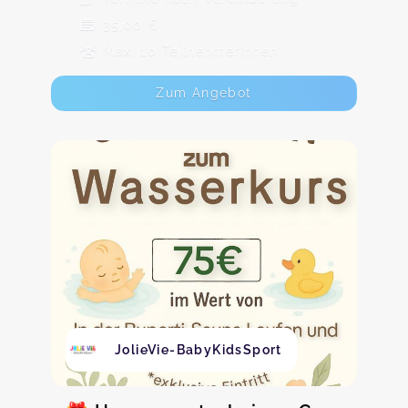
35,00 €
Max. 10 TeilnehmerInnen
Zum Angebot
JolieVie-BabyKidsSport