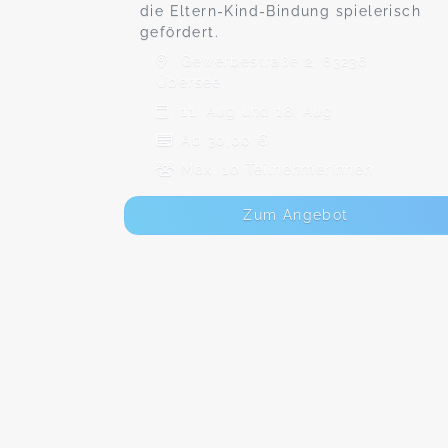
die Eltern-Kind-Bindung spielerisch
gefördert.
Gewerbestraße 2, 83236
Übersee
11. Aug und 18. Aug
Ab 30,00 €
Max. 10 TeilnehmerInnen
Zum Angebot