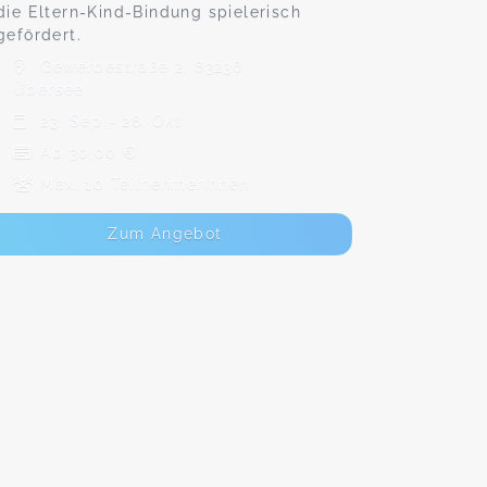
die Eltern-Kind-Bindung spielerisch
gefördert.
Gewerbestraße 2, 83236
Übersee
23. Sep - 28. Okt
Ab 30,00 €
Max. 10 TeilnehmerInnen
Zum Angebot