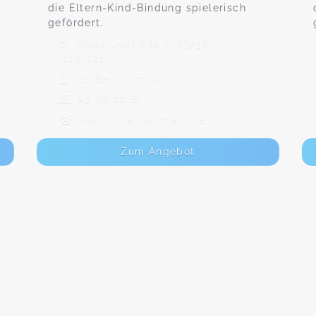
die Eltern-Kind-Bindung spielerisch
gefördert.
Gewerbestraße 2, 83236
Übersee
22. Sep - 27. Okt
Ab 30,00 €
Max. 12 TeilnehmerInnen
Zum Angebot