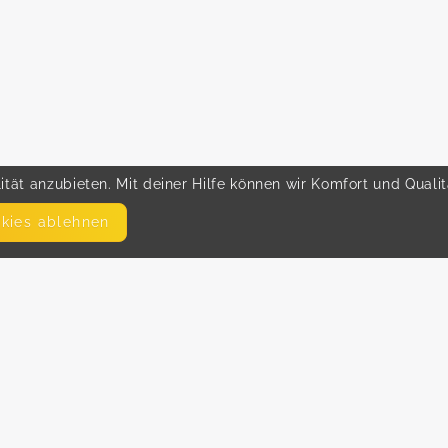
tät anzubieten. Mit deiner Hilfe können wir Komfort und Quali
okies ablehnen
SEITEN
WEITERFÜHRENDE LINKS