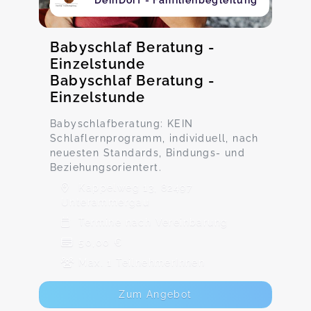
DeinDorf - Familienbegleitung
Babyschlaf Beratung -
Einzelstunde
Babyschlaf Beratung -
Einzelstunde
Babyschlafberatung: KEIN
Schlaflernprogramm, individuell, nach
neuesten Standards, Bindungs- und
Beziehungsorientert.
Kappelweg 13, 82497
Unterammergau
Termine nach Vereinbarung
50,00 €
Max. 1 TeilnehmerInnen
Zum Angebot