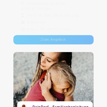
Kappelweg 13, 82497
Unterammergau
Termine nach Vereinbarung
Kostenlos
Max. 1 TeilnehmerInnen
Zum Angebot