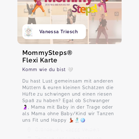
Vanessa Triesch
MommySteps®
Flexi Karte
Komm wie du bist 🤍
Du hast Lust gemeinsam mit anderen
Müttern & euren kleinen Schätzen die
Hüfte zu schwingen und einen riesen
Spaß zu haben? Egal ob Schwanger
🤰🏻, Mama mit Baby in der Trage oder
als Mama ohne Baby/Kind wir Tanzen
uns Fit und Happy 💃🏻🕺🏻🪩
Gröndelle 1, 42555 Velbert
Termine nach Vereinbarung