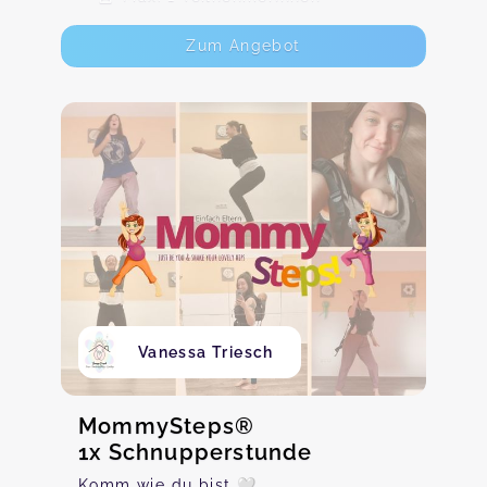
Zum Angebot
Vanessa Triesch
MommySteps®
1x Schnupperstunde
Komm wie du bist 🤍