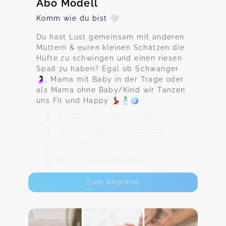
Abo Modell
Komm wie du bist 🤍
Du hast Lust gemeinsam mit anderen
Müttern & euren kleinen Schätzen die
Hüfte zu schwingen und einen riesen
Spaß zu haben? Egal ob Schwanger
🤰🏻, Mama mit Baby in der Trage oder
als Mama ohne Baby/Kind wir Tanzen
uns Fit und Happy 💃🏻🕺🏻🪩
Gröndelle 1, 42555 Velbert
Termine nach Vereinbarung
35,00 €
Max. 0 TeilnehmerInnen
Zum Angebot