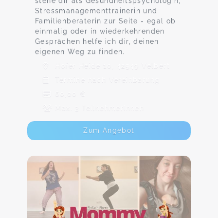
stehe dir als Gesundheitspsychologin,
Stressmanagementtrainerin und
Familienberaterin zur Seite - egal ob
einmalig oder in wiederkehrenden
Gesprächen helfe ich dir, deinen
eigenen Weg zu finden.
Hofer Heide 10, 42549 Velbert
Termine nach Vereinbarung
60,00 €
Max. 3 TeilnehmerInnen
Zum Angebot