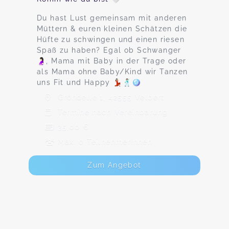
Du hast Lust gemeinsam mit anderen
Müttern & euren kleinen Schätzen die
Hüfte zu schwingen und einen riesen
Spaß zu haben? Egal ob Schwanger
🤰🏻, Mama mit Baby in der Trage oder
als Mama ohne Baby/Kind wir Tanzen
uns Fit und Happy 💃🏻🕺🏻🪩
Gröndelle 1, 42555 Velbert
Termine nach Vereinbarung
35,00 €
Max. 0 TeilnehmerInnen
Zum Angebot