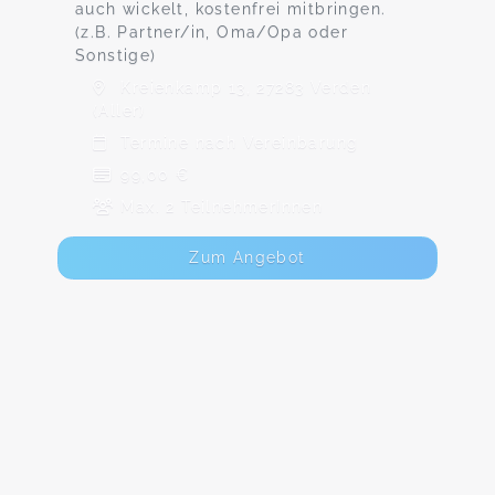
auch wickelt, kostenfrei mitbringen.
(z.B. Partner/in, Oma/Opa oder
Sonstige)
Kreienkamp 13, 27283 Verden
(Aller)
Termine nach Vereinbarung
99,00 €
Max. 2 TeilnehmerInnen
Zum Angebot