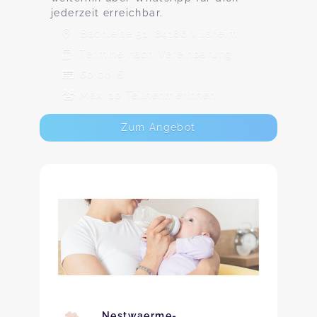
jederzeit erreichbar.
Bachleite 51, 84186 Vilsheim
Termine nach Vereinbarung
60,00 €
Max. 10 TeilnehmerInnen
Zum Angebot
Nestwaerme-