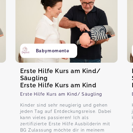
Babymomente
Erste Hilfe Kurs am Kind/
Säugling
Erste Hilfe Kurs am Kind
Erste Hilfe Kurs am Kind/ Säugling
Kinder sind sehr neugierig und gehen
jeden Tag auf Entdeckungsreise. Dabei
kann vieles passieren! Ich als
zertifizierte Erste Hilfe Ausbilderin mit
BG Zulassung möchte dir in meinem