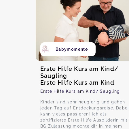
Babymomente
Erste Hilfe Kurs am Kind/
Säugling
Erste Hilfe Kurs am Kind
Erste Hilfe Kurs am Kind/ Säugling
Kinder sind sehr neugierig und gehen
jeden Tag auf Entdeckungsreise. Dabei
kann vieles passieren! Ich als
zertifizierte Erste Hilfe Ausbilderin mit
BG Zulassung möchte dir in meinem