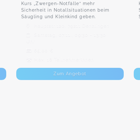
Kurs „Zwergen-Notfälle“ mehr
Sicherheit in Notallsituationen beim
Säugling und Kleinkind geben.
Hauptstr.120, 79211 Denzlingen
Samstag, 07.11., 09:30 - 13:30
Uhr
65,00 €
Max. 18 TeilnehmerInnen
Zum Angebot