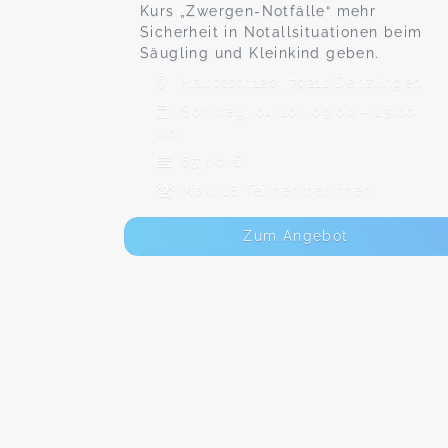
Kurs „Zwergen-Notfälle“ mehr
Sicherheit in Notallsituationen beim
Säugling und Kleinkind geben.
Hauptstr.120, 79211 Denzlingen
Sonntag, 04.10., 09:00 - 13:00
Uhr
65,00 €
Max. 18 TeilnehmerInnen
Zum Angebot