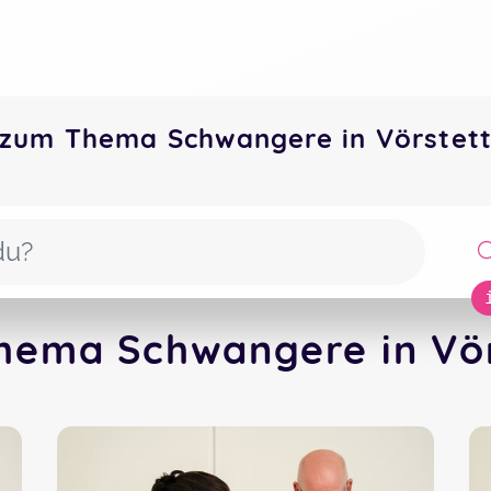
 zum Thema Schwangere in Vörste
hema Schwangere in Vör