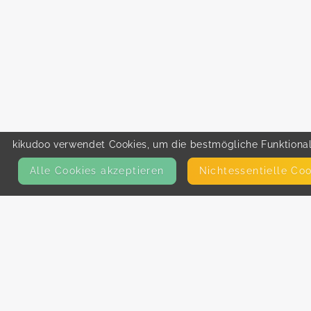
kikudoo verwendet Cookies, um die bestmögliche Funktionali
Alle Cookies akzeptieren
Nicht­essentielle Co
KONTAKT
E-Mail