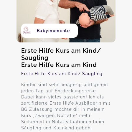
Babymomente
Erste Hilfe Kurs am Kind/
Säugling
Erste Hilfe Kurs am Kind
Erste Hilfe Kurs am Kind/ Säugling
Kinder sind sehr neugierig und gehen
jeden Tag auf Entdeckungsreise.
Dabei kann vieles passieren! Ich als
zertifizierte Erste Hilfe Ausbilderin mit
BG Zulassung möchte dir in meinem
Kurs „Zwergen-Notfälle“ mehr
Sicherheit in Notallsituationen beim
Säugling und Kleinkind geben.