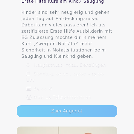
Erste Hilfe Kurs am Kind/ Säugling
Kinder sind sehr neugierig und gehen
jeden Tag auf Entdeckungsreise.
Dabei kann vieles passieren! Ich als
zertifizierte Erste Hilfe Ausbilderin mit
BG Zulassung möchte dir in meinem
Kurs „Zwergen-Notfälle“ mehr
Sicherheit in Notallsituationen beim
Säugling und Kleinkind geben.
Hauptstr.120, 79211 Denzlingen
Sonntag, 04.10., 09:00 - 13:00
Uhr
65,00 €
Max. 18 TeilnehmerInnen
Zum Angebot