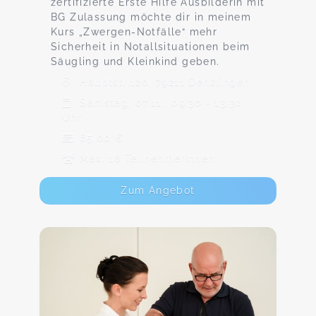
zertifizierte Erste Hilfe Ausbilderin mit
BG Zulassung möchte dir in meinem
Kurs „Zwergen-Notfälle“ mehr
Sicherheit in Notallsituationen beim
Säugling und Kleinkind geben.
Hauptstr.120, 79211 Denzlingen
Samstag, 07.11., 09:30 - 13:30
Uhr
65,00 €
Max. 18 TeilnehmerInnen
Zum Angebot