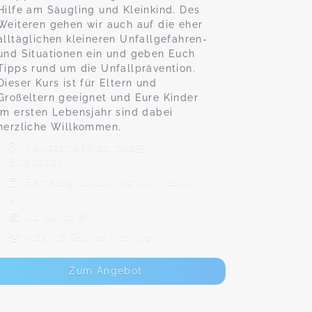
Hilfe am Säugling und Kleinkind. Des
Weiteren gehen wir auch auf die eher
alltäglichen kleineren Unfallgefahren-
und Situationen ein und geben Euch
Tipps rund um die Unfallprävention.
Dieser Kurs ist für Eltern und
Großeltern geeignet und Eure Kinder
im ersten Lebensjahr sind dabei
herzliche Willkommen.
Hauptstraße 20, 74235
Erlenbach
Samstag, 10.10., 09:00 - 12:00
Uhr
Ab 54,00 €
Max. 17 TeilnehmerInnen
Zum Angebot