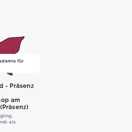
ademie für
d - Präsenz
shop am
 (Präsenz)
gling,
nd) als