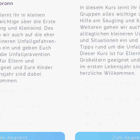
lbronn
In diesem Kurs lernt ihr 
Gruppen alles wichtige 
lernt ihr in kleinen
Hilfe am Säugling und K
wichtige über die Erste
Weiteren gehen wir auch
ing und Kleinkind. Des
alltäglichen kleineren U
 wir auch auf die eher
und Situationen ein un
eineren Unfallgefahren-
Tipps rund um die Unfal
n ein und geben Euch
Dieser Kurs ist für Elter
die Unfallprävention.
Großeltern geeignet und
 für Eltern und
im ersten Lebensjahr si
ignet und Eure Kinder
herzliche Willkommen.
nsjahr sind dabei
kommen.
Hauptstraße 20, 74
Erlenbach
aße 22, 74076
Samstag, 19.12., 09
Uhr
.11., 17:30 - 20:30 Uhr
Ab 54,00 €
 €
Max. 17 Teilnehmer
eilnehmerInnen
um Angebot
Zum Angeb