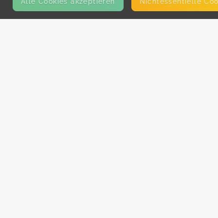
Alle Cookies akzeptieren
Nicht­essentielle Co
KONTAKT
E-Mail
Presse
Facebook
Instagram
MEHR ERFAHREN?
Für AnbieterInnen
Partner-Programm
Kooperationen