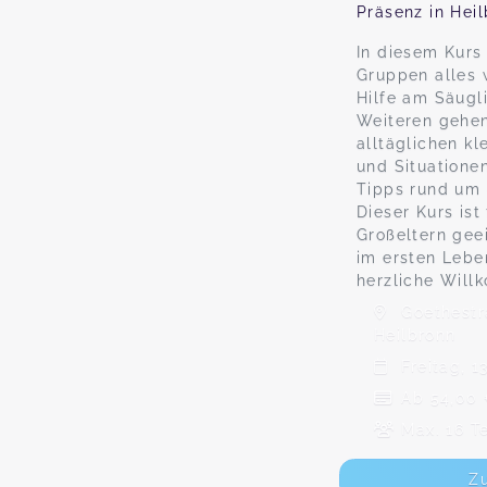
Präsenz in Hei
In diesem Kurs 
Gruppen alles 
Hilfe am Säugl
Weiteren gehen
alltäglichen kl
und Situatione
Tipps rund um 
Dieser Kurs ist
Großeltern gee
im ersten Lebe
herzliche Will
Goethestr
Heilbronn
Freitag, 13
Ab 54,00
Max. 16 T
Z