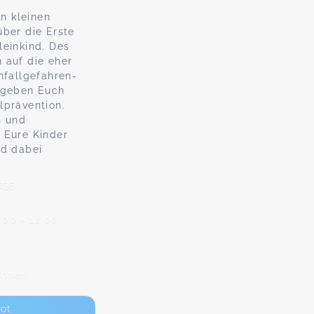
in kleinen
über die Erste
leinkind. Des
 auf die eher
nfallgefahren-
d geben Euch
lprävention.
n und
 Eure Kinder
nd dabei
235
:00 - 12:00
Innen
ot