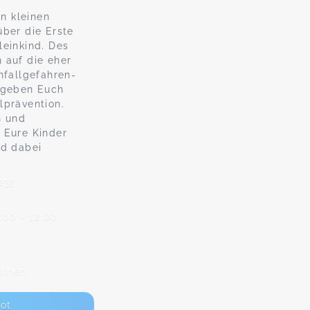
in kleinen
über die Erste
leinkind. Des
 auf die eher
nfallgefahren-
d geben Euch
lprävention.
n und
 Eure Kinder
nd dabei
235
:00 - 12:00
Innen
ot