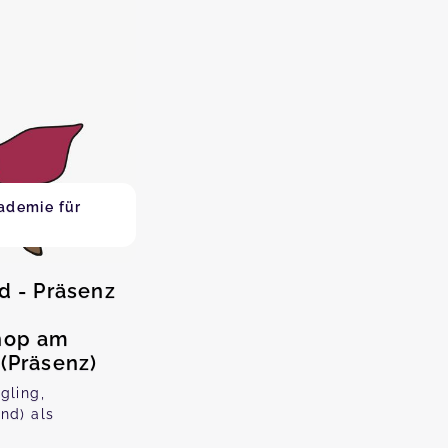
ademie für
d - Präsenz
shop am
 (Präsenz)
gling,
nd) als