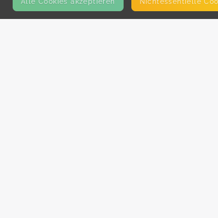
Alle Cookies akzeptieren
Nicht­essentielle Co
KONTAKT
E-Mail
Presse
Facebook
Instagram
MEHR ERFAHREN?
Für AnbieterInnen
Partner-Programm
Kooperationen