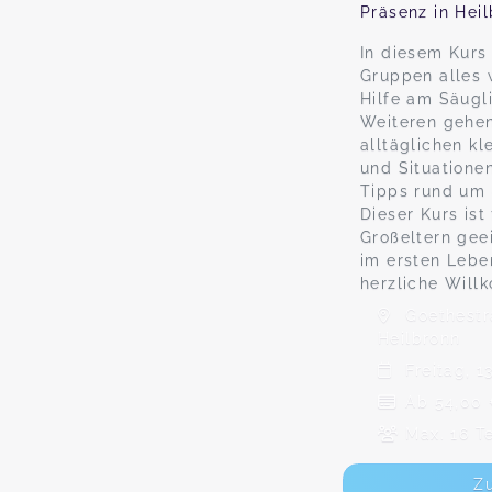
Präsenz in Hei
In diesem Kurs 
Gruppen alles 
Hilfe am Säugl
Weiteren gehen
alltäglichen kl
und Situatione
Tipps rund um 
Dieser Kurs ist
Großeltern gee
im ersten Lebe
herzliche Will
Goethestr
Heilbronn
Freitag, 13
Ab 54,00
Max. 16 T
Z