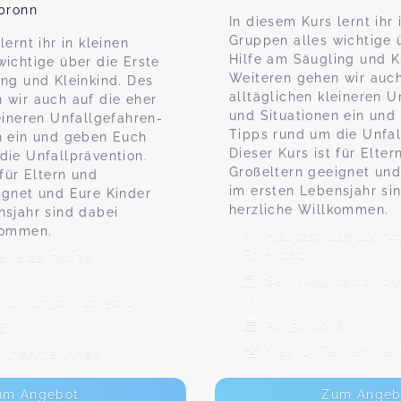
lbronn
In diesem Kurs lernt ihr 
Gruppen alles wichtige 
lernt ihr in kleinen
Hilfe am Säugling und K
wichtige über die Erste
Weiteren gehen wir auch
ing und Kleinkind. Des
alltäglichen kleineren U
 wir auch auf die eher
und Situationen ein un
eineren Unfallgefahren-
Tipps rund um die Unfal
n ein und geben Euch
Dieser Kurs ist für Elter
die Unfallprävention.
Großeltern geeignet und
 für Eltern und
im ersten Lebensjahr si
ignet und Eure Kinder
herzliche Willkommen.
nsjahr sind dabei
kommen.
Hauptstraße 20, 74
Erlenbach
aße 22, 74076
Samstag, 19.12., 09
Uhr
.11., 17:30 - 20:30 Uhr
Ab 54,00 €
 €
Max. 17 Teilnehmer
eilnehmerInnen
um Angebot
Zum Angeb