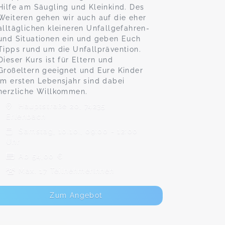
Hilfe am Säugling und Kleinkind. Des
Weiteren gehen wir auch auf die eher
alltäglichen kleineren Unfallgefahren-
und Situationen ein und geben Euch
Tipps rund um die Unfallprävention.
Dieser Kurs ist für Eltern und
Großeltern geeignet und Eure Kinder
im ersten Lebensjahr sind dabei
herzliche Willkommen.
Hauptstraße 20, 74235
Erlenbach
Samstag, 10.10., 09:00 - 12:00
Uhr
Ab 54,00 €
Max. 17 TeilnehmerInnen
Zum Angebot