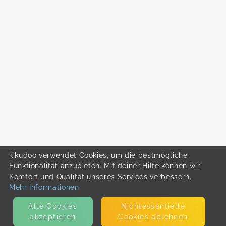
kikudoo verwendet Cookies, um die bestmögliche
Funktionalität anzubieten. Mit deiner Hilfe können wir
Komfort und Qualität unseres Services verbessern.
Mehr Informationen
Alle Cookies
Nicht­essentielle
akzeptieren
Cookies ablehnen