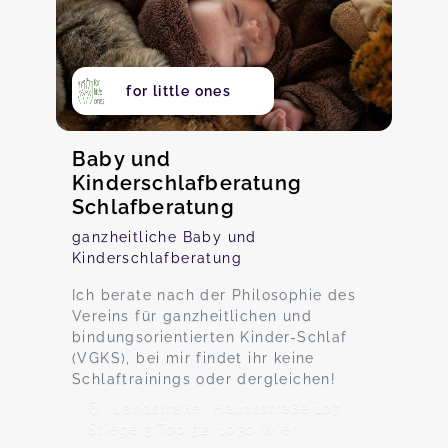
for little ones
Baby und
Kinderschlafberatung
Schlafberatung
ganzheitliche Baby und
Kinderschlafberatung
Ich berate nach der Philosophie des
Vereins für ganzheitlichen und
bindungsorientierten Kinder-Schlaf
(VGKS), bei mir findet ihr keine
Schlaftrainings oder dergleichen!
Landstraßer Hauptstraße 107
Stiege 3 Top 52, 1030 Wien