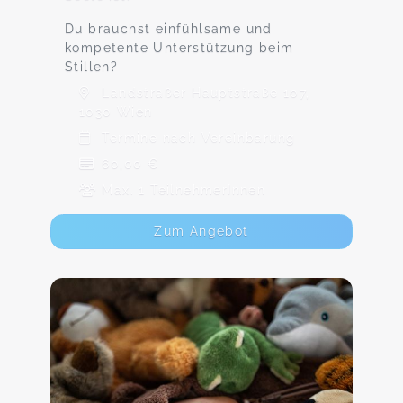
Du brauchst einfühlsame und
kompetente Unterstützung beim
Stillen?
Landstraßer Hauptstraße 107,
1030 Wien
Termine nach Vereinbarung
60,00 €
Max. 1 TeilnehmerInnen
Zum Angebot