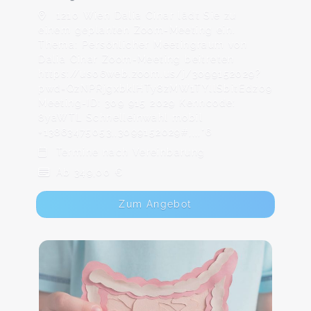
1210 Wien Dalia Cinar lädt Sie zu
einem geplanten Zoom-Meeting ein.
Thema: Persönlicher Meetingraum von
Dalia Cinar Zoom-Meeting beitreten
https://us06web.zoom.us/j/3099152029?
pwd=QzNPRjgxbklHTy8zMW1TYllSbitEdz09
Meeting-ID: 309 915 2029 Kenncode:
8yaWTL Schnelleinwahl mobil
+13863475053,,3099152029#,,,,*6
Termine nach Vereinbarung
Ab 349,00 €
Zum Angebot