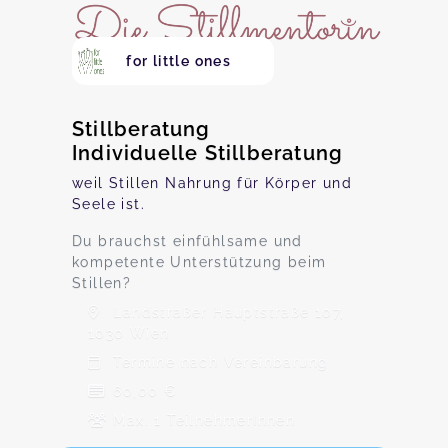
for little ones
Stillberatung
Individuelle Stillberatung
weil Stillen Nahrung für Körper und
Seele ist.
Du brauchst einfühlsame und
kompetente Unterstützung beim
Stillen?
Landstraßer Hauptstraße 107,
1030 Wien
Termine nach Vereinbarung
60,00 €
Max. 1 TeilnehmerInnen