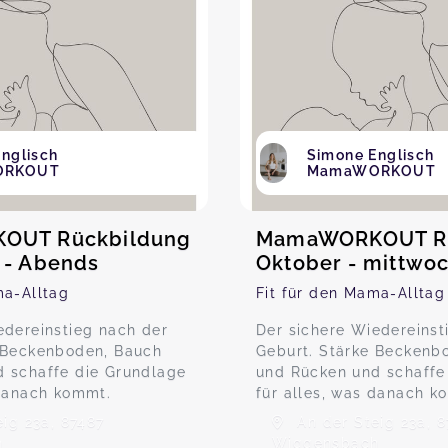
nglisch
Simone Englisch
ORKOUT
MamaWORKOUT
OUT Rückbildung
MamaWORKOUT Rü
 - Abends
Oktober - mittwo
ma-Alltag
Fit für den Mama-Alltag
edereinstieg nach der
Der sichere Wiedereinst
 Beckenboden, Bauch
Geburt. Stärke Beckenb
 schaffe die Grundlage
und Rücken und schaffe
 danach kommt.
für alles, was danach k
ig 23a, 87487
An der Steig 23a, 8
h
Wiggensbach