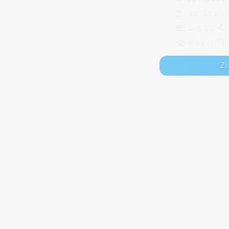
22. Sep - 
149,00 €
Max. 5 Te
Z