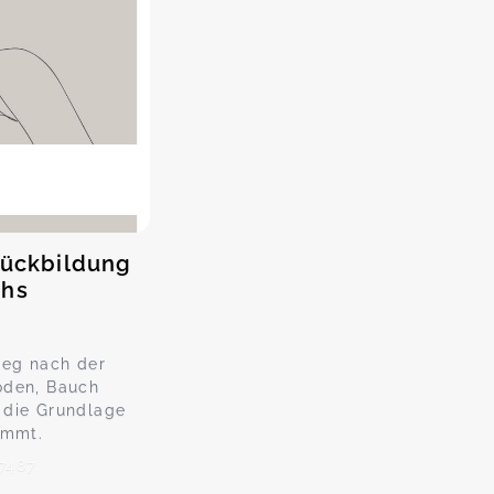
ckbildung
chs
ieg nach der
oden, Bauch
 die Grundlage
ommt.
7487