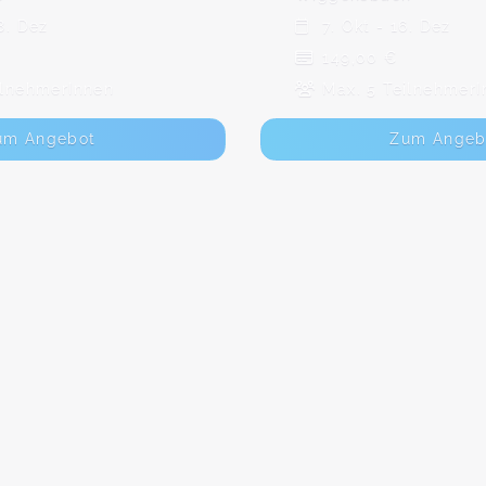
8. Dez
7. Okt - 16. Dez
149,00 €
ilnehmerInnen
Max. 5 TeilnehmerI
um Angebot
Zum Angeb