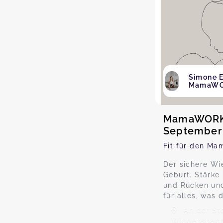
Simone E
MamaW
MamaWORK
September
Fit für den Ma
Der sichere Wi
Geburt. Stärke
und Rücken und
für alles, was
An der Ste
Wiggensbac