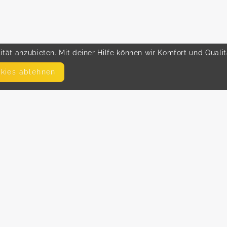
tät anzubieten. Mit deiner Hilfe können wir Komfort und Quali
okies ablehnen
SEITEN
WEITERFÜHRENDE LINKS
FAQ
Hilfe