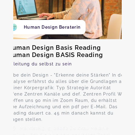
Human Design Beraterin
Human Design Basis Reading
Human Design BASIS Reading
Anleitung du selbst zu sein
Lebe dein Design - "Erkenne deine Stärken" In der
Analyse erfährst du alles über die Grundlagen aus
deiner Körpergrafik: Typ Strategie Autorität
offene Zentren Kanäle und def. Zentren Profil Wir
treffen uns 90 min im Zoom Raum, du erhältst
eine Aufzeichnung und ein pdf per E-Mail. Das
Reading dauert ca. 45 min danach kannst du
Fragen stellen.
Marktsteig, 5, 08062 Zwickau Melanie
Müller lädt Sie zu einem geplanten Zoom-