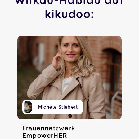
kikudoo:
Michéle Stiebert
Frauennetzwerk
EmpowerHER