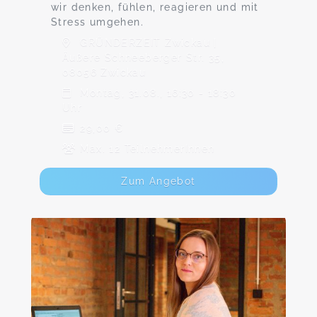
wir denken, fühlen, reagieren und mit
Stress umgehen.
GRÜNDERZEIT Zwickau |
Äußere Schneeberger Str. 35,
08056 Zwickau
Montag, 31.08., 16:30 - 18:30
Uhr
29,00 €
Max. 12 TeilnehmerInnen
Zum Angebot