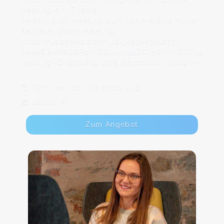
Meeting ein. Thema:
Persönlicher Meetingraum von Melanie Müller
Beitreten Zoom Meeting
https://us06web.zoom.us/j/9386391075?
pwd=SisvRWJBR2VnZGlkU095ZCt3WWNGQT09
Meeting-ID: 938 639 1075 Kenncode: Wh49iw -
--
Termine nach Vereinbarung
122,00 €
Zum Angebot