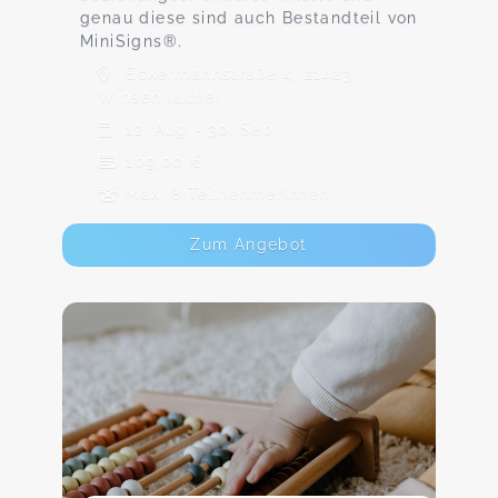
genau diese sind auch Bestandteil von
MiniSigns®.
Eckermannstraße 4, 21423
Winsen (Luhe)
12. Aug - 30. Sep
109,00 €
Max. 8 TeilnehmerInnen
Zum Angebot