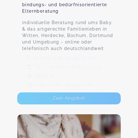
bindungs- und bedürfnisorientierte
Elternberatung
individuelle Beratung rund ums Baby
& das artgerechte Familienleben in
Witten, Herdecke, Bochum, Dortmund
und Umgebung - online oder
telefonisch auch deutschlandweit
Alte Straße, 58452 Witten
Termine nach Vereinbarung
78,00 €
Max. 10 TeilnehmerInnen
Zum Angebot