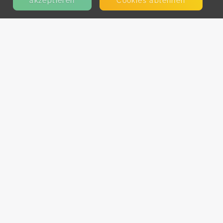
akzeptieren
Cookies ablehnen
KONTAKT
E-Mail
Presse
Facebook
Instagram
MEHR ERFAHREN?
Für AnbieterInnen
Partner-Programm
Kooperationen