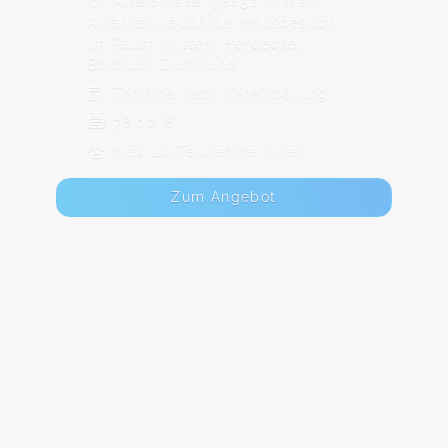
Alte Straße, 58452 Witten
Alternativ auch als Hausbesuch
im Raum Witten, Herdecke,
Bochum, Dortmund
Termine nach Vereinbarung
78,00 €
Max. 10 TeilnehmerInnen
Zum Angebot