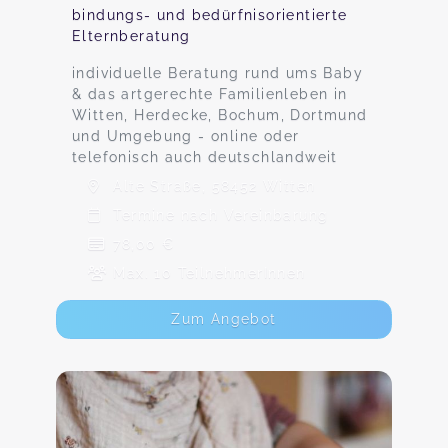
bindungs- und bedürfnisorientierte
Elternberatung
individuelle Beratung rund ums Baby
& das artgerechte Familienleben in
Witten, Herdecke, Bochum, Dortmund
und Umgebung - online oder
telefonisch auch deutschlandweit
Alte Straße, 58452 Witten
Termine nach Vereinbarung
78,00 €
Max. 10 TeilnehmerInnen
Zum Angebot