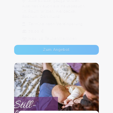
Alte Straße, 58452 Witten
Alternativ auch als Hausbesuch
im Raum Witten, Herdecke,
Bochum, Dortmund
Termine nach Vereinbarung
78,00 €
Max. 10 TeilnehmerInnen
Zum Angebot