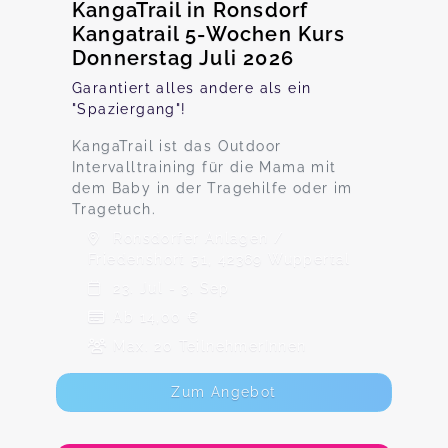
KangaTrail in Ronsdorf
Kangatrail 5-Wochen Kurs
Donnerstag Juli 2026
Garantiert alles andere als ein
"Spaziergang"!
KangaTrail ist das Outdoor
Intervalltraining für die Mama mit
dem Baby in der Tragehilfe oder im
Tragetuch.
Ronsdorfer Anlagen /
Friedenshort 51, 42369 Wuppertal
23. Jul - 3. Sep
Ab 14,00 €
Max. 20 TeilnehmerInnen
Zum Angebot