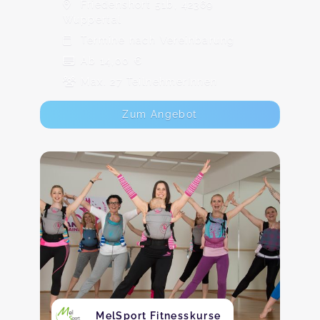
Friedenshort 51b, 42369
Wuppertal
Termine nach Vereinbarung
Ab 14,00 €
Max. 27 TeilnehmerInnen
Zum Angebot
MelSport Fitnesskurse