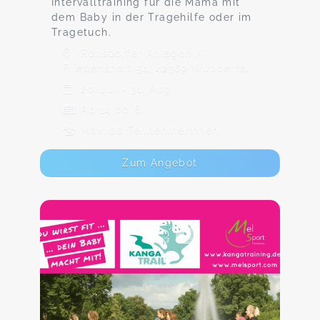
Intervalltraining für die Mama mit
dem Baby in der Tragehilfe oder im
Tragetuch.
Ronsdorfer Anlagen /
Friedenshort 51, 42369 Wuppertal
20. Jul - 31. Aug
Ab 14,00 €
Max. 20 TeilnehmerInnen
Zum Angebot