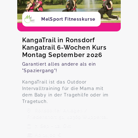
MelSport Fitnesskurse
KangaTrail in Ronsdorf
Kangatrail 6-Wochen Kurs
Montag September 2026
Garantiert alles andere als ein
"Spaziergang"!
KangaTrail ist das Outdoor
Intervalltraining für die Mama mit
dem Baby in der Tragehilfe oder im
Tragetuch.
Ronsdorfer Anlagen /
Friedenshort 51, 42369 Wuppertal
7. Sep - 12. Okt
Ab 14,00 €