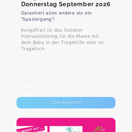
Donnerstag September 2026
Garantiert alles andere als ein
"Spaziergang"!
KangaTrail ist das Outdoor
Intervalltraining für die Mama mit
dem Baby in der Tragehilfe oder im
Tragetuch.
Ronsdorfer Anlagen /
Friedenshort 51, 42369 Wuppertal
10. Sep - 15. Okt
Ab 14,00 €
Max. 20 TeilnehmerInnen
Zum Angebot