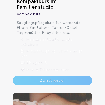
Kompaktkurs im
Familienstudio
Kompaktkurs
Säuglingspflegekurs für werdende
Eltern, Großeltern, Tanten/Onkel,
Tagesmütter, Babysitter, etc.
Mainaustraße 48A, 97082
Würzburg
Mittwoch, 30.09., 18:00 - 20:30
Uhr
Ab 49,00 €
Max. 8 TeilnehmerInnen
Zum Angebot