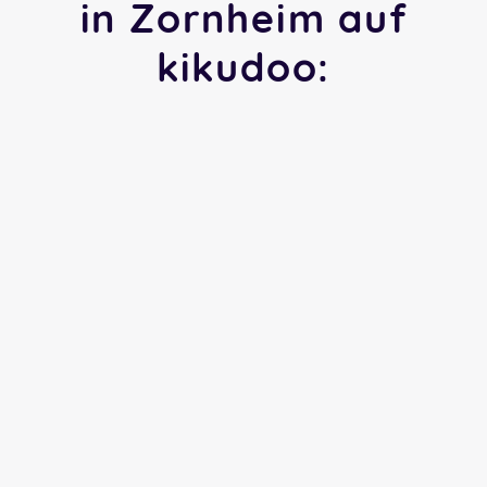
in Zornheim auf
kikudoo: