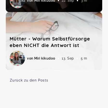
von Miri kikudoo
22. Sep
3 m
Mütter - Warum Selbstfürsorge
eben NICHT die Antwort ist
von Miri kikudoo
13. Sep
5 m
Zurück zu den Posts