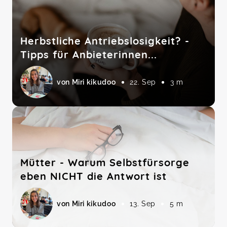
Herbstliche Antriebslosigkeit? -
Tipps für Anbieterinnen...
von Miri kikudoo
22. Sep
3 m
Mütter - Warum Selbstfürsorge
eben NICHT die Antwort ist
von Miri kikudoo
13. Sep
5 m