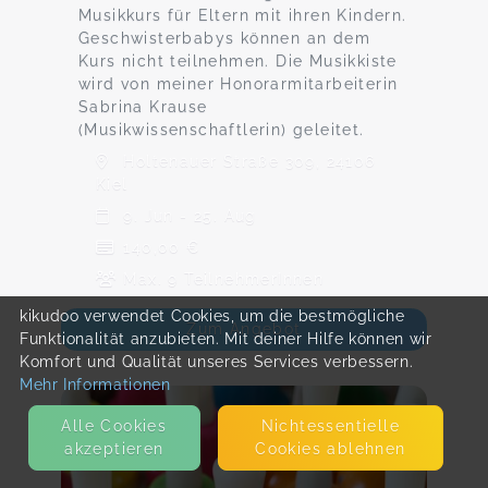
Musikkurs für Eltern mit ihren Kindern.
Geschwisterbabys können an dem
Kurs nicht teilnehmen. Die Musikkiste
wird von meiner Honorarmitarbeiterin
Sabrina Krause
(Musikwissenschaftlerin) geleitet.
Holtenauer Straße 309, 24106
Kiel
9. Jun - 25. Aug
140,00 €
Max. 9 TeilnehmerInnen
kikudoo verwendet Cookies, um die bestmögliche
Zum Angebot
Funktionalität anzubieten. Mit deiner Hilfe können wir
Komfort und Qualität unseres Services verbessern.
Mehr Informationen
Alle Cookies
Nicht­essentielle
akzeptieren
Cookies ablehnen