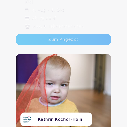
Kiel
4. Aug - 6. Okt
Ab 75,00 €
Max. 8 TeilnehmerInnen
Zum Angebot
Kathrin Köcher-Hein