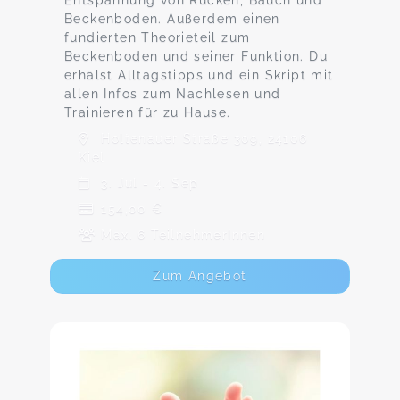
Entspannung von Rücken, Bauch und
Beckenboden. Außerdem einen
fundierten Theorieteil zum
Beckenboden und seiner Funktion. Du
erhälst Alltagstipps und ein Skript mit
allen Infos zum Nachlesen und
Trainieren für zu Hause.
Holtenauer Straße 309, 24106
Kiel
3. Jul - 4. Sep
154,00 €
Max. 6 TeilnehmerInnen
Zum Angebot