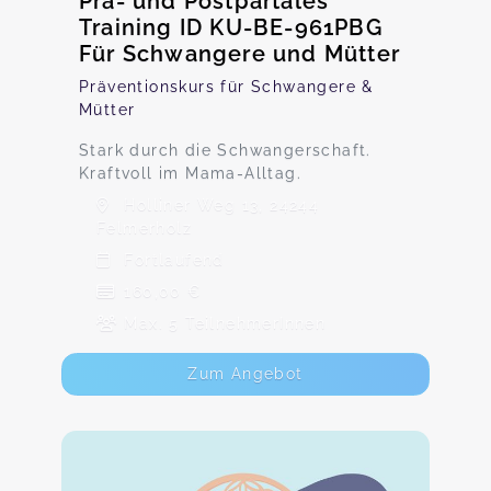
Prä- und Postpartales
Training ID KU-BE-961PBG
Für Schwangere und Mütter
Präventionskurs für Schwangere &
Mütter
Stark durch die Schwangerschaft.
Kraftvoll im Mama-Alltag.
Holliner Weg 13, 24244
Felmerholz
Fortlaufend
160,00 €
Max. 5 TeilnehmerInnen
Zum Angebot