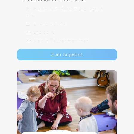
Holtenauer Straße 309, 24106
Kiel
5. Aug - 7. Okt
150,00 €
Max. 9 TeilnehmerInnen
Zum Angebot