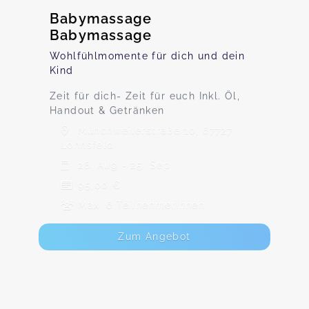
Babymassage
Babymassage
Wohlfühlmomente für dich und dein
Kind
Zeit für dich- Zeit für euch Inkl. Öl,
Handout & Getränken
Münchweilerstraße 10, 67727
Lohnsfeld
28. Aug - 25. Sep
95,00 €
Max. 6 TeilnehmerInnen
Zum Angebot