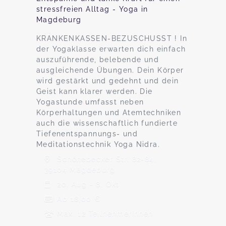
stressfreien Alltag - Yoga in
Magdeburg
KRANKENKASSEN-BEZUSCHUSST ! In
der Yogaklasse erwarten dich einfach
auszuführende, belebende und
ausgleichende Übungen. Dein Körper
wird gestärkt und gedehnt und dein
Geist kann klarer werden. Die
Yogastunde umfasst neben
Körperhaltungen und Atemtechniken
auch die wissenschaftlich fundierte
Tiefenentspannungs- und
Meditationstechnik Yoga Nidra.
Schönebecker Str. 82-84,
39104 Magdeburg
20. Aug - 8. Okt
Ab 18,00 €
Max. 12 TeilnehmerInnen