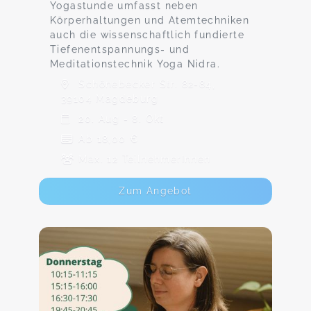
Yogastunde umfasst neben
Körperhaltungen und Atemtechniken
auch die wissenschaftlich fundierte
Tiefenentspannungs- und
Meditationstechnik Yoga Nidra.
Schönebecker Str. 82-84,
39104 Magdeburg
20. Aug - 8. Okt
Ab 18,00 €
Max. 12 TeilnehmerInnen
Zum Angebot