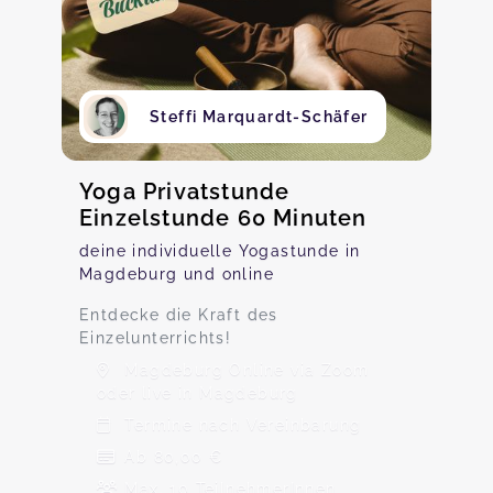
Steffi Marquardt-Schäfer
Yoga Privatstunde
Einzelstunde 60 Minuten
deine individuelle Yogastunde in
Magdeburg und online
Entdecke die Kraft des
Einzelunterrichts!
Magdeburg Online via Zoom
oder live in Magdeburg
Termine nach Vereinbarung
Ab 80,00 €
Max. 10 TeilnehmerInnen