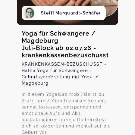
Steffi Marquardt-Schäfer
Yoga für Schwangere /
Magdeburg
Juli-Block ab 02.07.26 -
krankenkassenbezuschusst
KRANKENKASSEN-BEZUSCHUSST -
Hatha Yoga für Schwangere -
Geburtsvorbereitung mit Yoga in
Magdeburg
In diesem Yogakurs mobilisierst du
Kraft, lernst Atemtechniken kennen,
kannst loslassen, entspannen und
emotionale Aufs und Abs
ausbalancieren lernen. Du bereitest
dich so körperlich und mental auf die
Geburt vor.