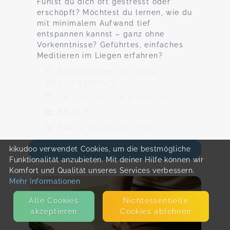
Fühlst du dich oft gestresst oder
erschöpft? Möchtest du lernen, wie du
mit minimalem Aufwand tief
entspannen kannst – ganz ohne
Vorkenntnisse? Geführtes, einfaches
Meditieren im Liegen erfahren?
Schönebecker Str. 82-84,
39104 Magdeburg
Termine nach Vereinbarung
88,00 €
Max. 0 TeilnehmerInnen
kikudoo verwendet Cookies, um die bestmögliche
Zum Angebot
Funktionalität anzubieten. Mit deiner Hilfe können wir
Komfort und Qualität unseres Services verbessern.
Mehr Informationen
Alle Cookies
Nicht­essentielle
akzeptieren
Cookies ablehnen