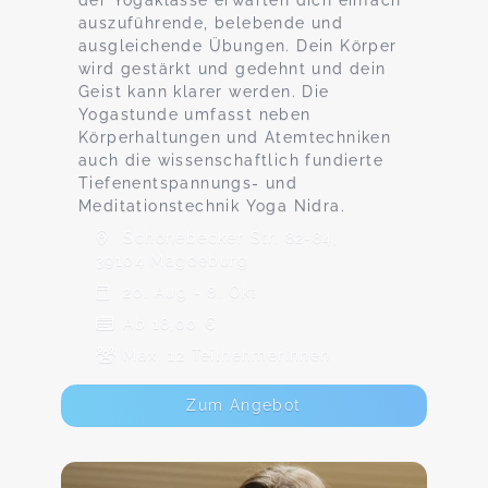
der Yogaklasse erwarten dich einfach
auszuführende, belebende und
ausgleichende Übungen. Dein Körper
wird gestärkt und gedehnt und dein
Geist kann klarer werden. Die
Yogastunde umfasst neben
Körperhaltungen und Atemtechniken
auch die wissenschaftlich fundierte
Tiefenentspannungs- und
Meditationstechnik Yoga Nidra.
Schönebecker Str. 82-84,
39104 Magdeburg
20. Aug - 8. Okt
Ab 18,00 €
Max. 12 TeilnehmerInnen
Zum Angebot