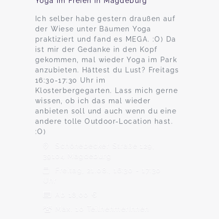
Yoga im Freien in Magdeburg
Ich selber habe gestern draußen auf
der Wiese unter Bäumen Yoga
praktiziert und fand es MEGA. :O) Da
ist mir der Gedanke in den Kopf
gekommen, mal wieder Yoga im Park
anzubieten. Hättest du Lust? Freitags
16:30-17:30 Uhr im
Klosterbergegarten. Lass mich gerne
wissen, ob ich das mal wieder
anbieten soll und auch wenn du eine
andere tolle Outdoor-Location hast.
:O)
Schönebecker Straße 129,
39104 Magdeburg
Freitag, 21.08., 16:30 - 17:30
Uhr
Ab 18,00 €
Max. 10 TeilnehmerInnen