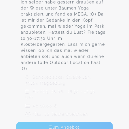
Ich selber habe gestern draußen auf
der Wiese unter Bäumen Yoga
praktiziert und fand es MEGA. :O) Da
ist mir der Gedanke in den Kopf
gekommen, mal wieder Yoga im Park
anzubieten. Hättest du Lust? Freitags
16:30-17:30 Uhr im
Klosterbergegarten. Lass mich gerne
wissen, ob ich das mal wieder
anbieten soll und auch wenn du eine
andere tolle Outdoor-Location hast.
:O)
Schönebecker Straße 129,
39104 Magdeburg
Freitag, 28.08., 16:30 - 17:30
Uhr
Ab 18,00 €
Max. 10 TeilnehmerInnen
Zum Angebot